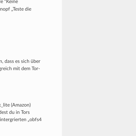
le “Keine
nopf „Teste die
.
n, dass es sich über
greich mit dem Tor-
k_lite (Amazon)
dest du in Tors
 intergrierten „obfs4