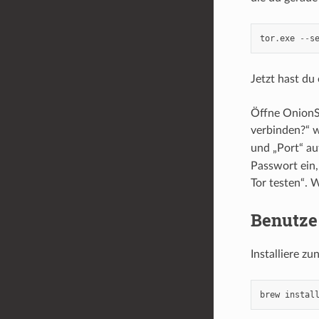
tor
.
exe
--
s
Jetzt hast du
Öffne OnionSh
verbinden?“ w
und „Port“ a
Passwort ein,
Tor testen“. 
Benutze
Installiere z
brew
instal