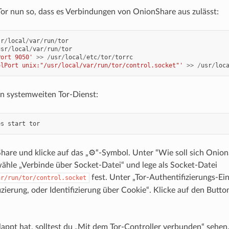
Tor nun so, dass es Verbindungen von OnionShare aus zulässt:
sr
/
local
/
var
/
run
/
tor
usr
/
local
/
var
/
run
/
tor
Port 9050'
>>
/
usr
/
local
/
etc
/
tor
/
torrc
olPort unix:"/usr/local/var/run/tor/control.socket"'
>>
/
usr
/
loc
n systemweiten Tor-Dienst:
es
start
tor
are und klicke auf das „⚙“-Symbol. Unter “Wie soll sich Onion
ähle „Verbinde über Socket-Datei“ und lege als Socket-Datei
fest. Unter „Tor-Authentifizierungs-Ei
ar/run/tor/control.socket
fizierung, oder Identifizierung über Cookie“. Klicke auf den Butt
eklappt hat, solltest du „Mit dem Tor-Controller verbunden“ sehen