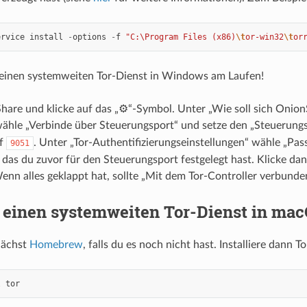
ervice
install
-
options
-
f
"C:\Program Files (x86)
\t
or-win32
\t
or
 einen systemweiten Tor-Dienst in Windows am Laufen!
are und klicke auf das „⚙“-Symbol. Unter „Wie soll sich Onion
ähle „Verbinde über Steuerungsport“ und setze den „Steuerung
uf
. Unter „Tor-Authentifizierungseinstellungen“ wähle „Pas
9051
 das du zuvor für den Steuerungsport festgelegt hast. Klicke da
Wenn alles geklappt hat, sollte „Mit dem Tor-Controller verbunde
 einen systemweiten Tor-Dienst in ma
unächst
Homebrew
, falls du es noch nicht hast. Installiere dann To
l
tor