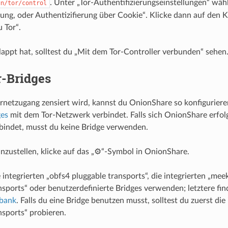
. Unter „Tor-Authentifizierungseinstellungen“ wäh
un/tor/control
rung, oder Authentizifierung über Cookie“. Klicke dann auf den K
 Tor“.
eklappt hat, solltest du „Mit dem Tor-Controller verbunden“ sehen
r-Bridges
ternetzugang zensiert wird, kannst du OnionShare so konfiguriere
ges
mit dem Tor-Netzwerk verbindet. Falls sich OnionShare erfol
bindet, musst du keine Bridge verwenden.
nzustellen, klicke auf das „⚙“-Symbol in OnionShare.
 integrierten „obfs4 pluggable transports“, die integrierten „mee
nsports“ oder benutzerdefinierte Bridges verwenden; letztere fin
bank
. Falls du eine Bridge benutzen musst, solltest du zuerst die
nsports“ probieren.