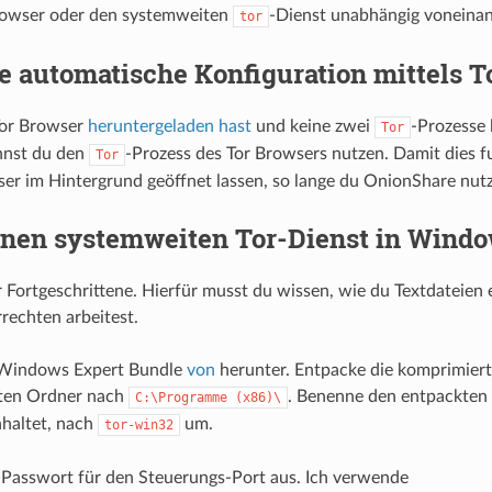
rowser oder den systemweiten
-Dienst unabhängig voneinan
tor
 automatische Konfiguration mittels T
Tor Browser
heruntergeladen hast
und keine zwei
-Prozesse 
Tor
nnst du den
-Prozess des Tor Browsers nutzen. Damit dies f
Tor
er im Hintergrund geöffnet lassen, so lange du OnionShare nutz
inen systemweiten Tor-Dienst in Wind
 Fortgeschrittene. Hierfür musst du wissen, wie du Textdateien e
rechten arbeitest.
 Windows Expert Bundle
von
herunter. Entpacke die komprimiert
rten Ordner nach
. Benenne den entpackten
C:\Programme
(x86)\
haltet, nach
um.
tor-win32
 Passwort für den Steuerungs-Port aus. Ich verwende