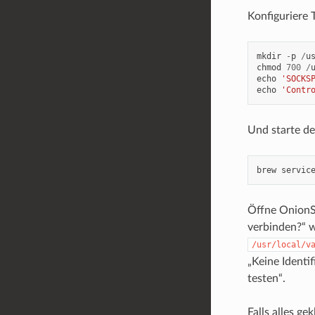
Konfiguriere 
mkdir
-
p
/
u
chmod
700
/
echo
'SOCKS
echo
'Contr
Und starte de
brew
servic
Öffne OnionSh
verbinden?“ w
/usr/local/v
„Keine Identi
testen“.
Falls alles g