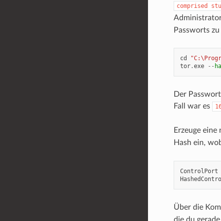
comprised
st
Administrato
Passworts zu 
cd
"C:\Prog
tor
.
exe
--
h
Der Passwort-
Fall war es
1
Erzeuge eine 
Hash ein, wo
ControlPort
HashedContr
Über die Komm
die du gerade