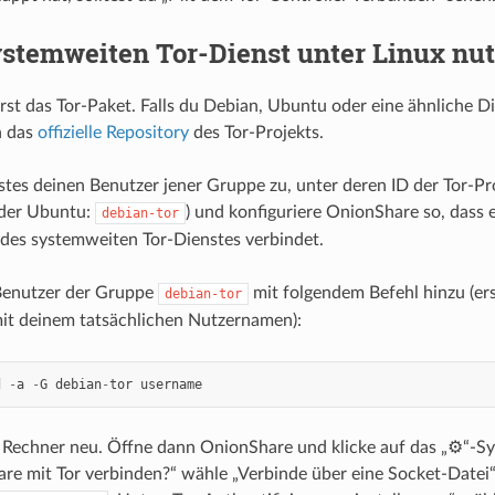
ystemweiten Tor-Dienst unter Linux nu
erst das Tor-Paket. Falls du Debian, Ubuntu oder eine ähnliche Di
h das
offizielle Repository
des Tor-Projekts.
stes deinen Benutzer jener Gruppe zu, unter deren ID der Tor-Proz
der Ubuntu:
) und konfiguriere OnionShare so, dass e
debian-tor
des systemweiten Tor-Dienstes verbindet.
Benutzer der Gruppe
mit folgendem Befehl hinzu (er
debian-tor
it deinem tatsächlichen Nutzernamen):
d
-
a
-
G
debian
-
tor
username
 Rechner neu. Öffne dann OnionShare und klicke auf das „⚙“-Sy
re mit Tor verbinden?“ wähle „Verbinde über eine Socket-Datei“.