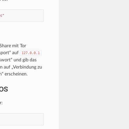
rc"
Share mit Tor
sport“ auf
127.0.0.1
swort“ und gib das
nn auf „Verbindung zu
n“ erscheinen.
cOS
r: