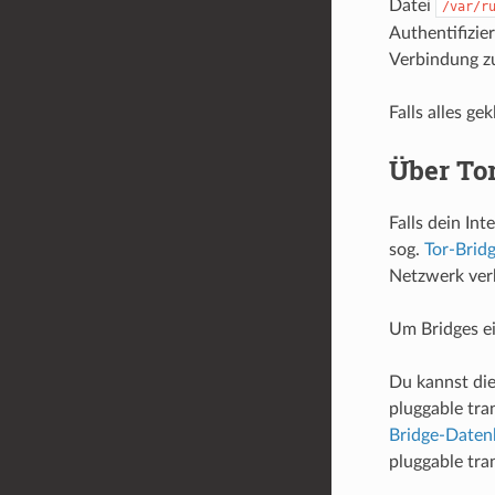
Datei
/var/r
Authentifizie
Verbindung zu
Falls alles g
Über To
Falls dein In
sog.
Tor-Brid
Netzwerk ver
Um Bridges ei
Du kannst die
pluggable tra
Bridge-Daten
pluggable tra