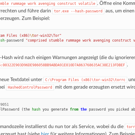
. Öffne eine Kom
umble
rummage
work
avenging
construct
volatile
rrechten und führe darin
aus, um einen
tor.exe
--hash-password
erzeugen. Zum Beispiel:
ram Files (x86)
\t
or-win32\Tor"
ash
-
password
"comprised stumble rummage work avenging construct 
Hash wird nach einigen Warnungen angezeigt (die du ignorieren
.
6:00322E903D96DE986058BB9ABDA91E010D7A863768635AC38E213FDBEF
neue Textdatei unter
und
C:\Program
Files
(x86)\tor-win32\torrc
bei
mit dem gerade erzeugten ersetzt wir
HashedControlPassword
9051
olPassword
(
the
hash
you
generate
from
the
password
you
picked
a
andozeile installierst du nun tor als Service, wobei du die
torr
 erzeugt hast (siehe
hier
für weitere Informationen). Zum Beispiel