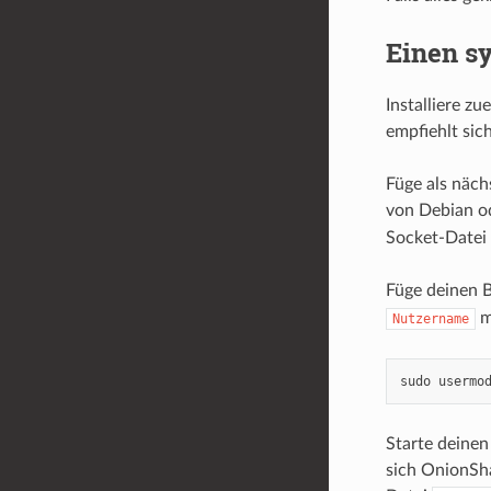
Einen s
Installiere zu
empfiehlt sic
Füge als näch
von Debian o
Socket-Datei 
Füge deinen 
m
Nutzername
sudo
usermo
Starte deinen
sich OnionSha