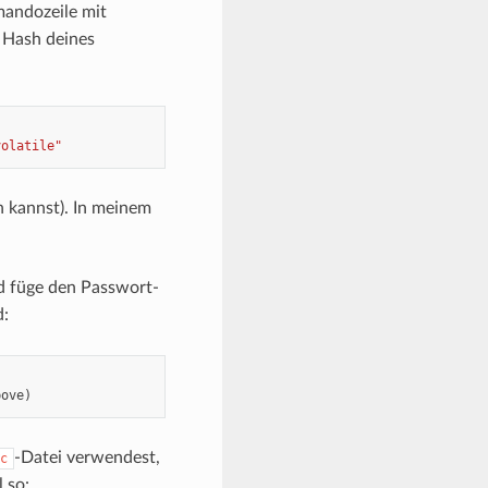
mandozeile mit
 Hash deines
volatile"
 kannst). In meinem
 füge den Passwort-
d:
bove
)
-Datei verwendest,
c
 so: