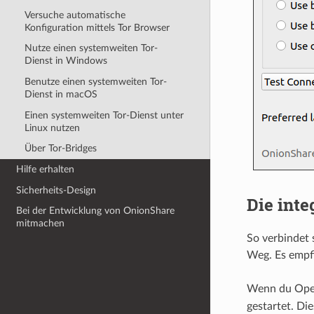
Versuche automatische
Konfiguration mittels Tor Browser
Nutze einen systemweiten Tor-
Dienst in Windows
Benutze einen systemweiten Tor-
Dienst in macOS
Einen systemweiten Tor-Dienst unter
Linux nutzen
Über Tor-Bridges
Hilfe erhalten
Sicherheits-Design
Die inte
Bei der Entwicklung von OnionShare
mitmachen
So verbindet 
Weg. Es empfi
Wenn du OpenS
gestartet. D