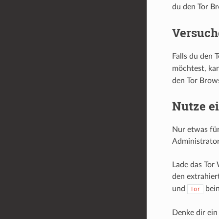
du den Tor B
Versuche
Falls du den 
möchtest, ka
den Tor Brows
Nutze e
Nur etwas für
Administrator
Lade das Tor
den extrahie
und
bein
Tor
Denke dir ein