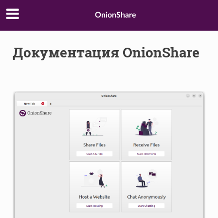
OnionShare
Документация OnionShare