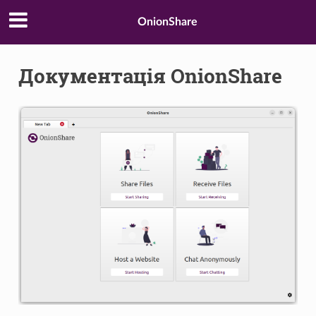
OnionShare
Документація OnionShare