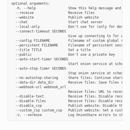
optional arguments:

  -h, --help                Show this help message and exit
  --receive                 Receive files

  --website                 Publish website

  --chat                    Start chat server

  --local-only              Don't use Tor (only for develop
  --connect-timeout SECONDS

                            Give up connecting to Tor after
  --config FILENAME         Filename of custom global setti
  --persistent FILENAME     Filename of persistent session

  --title TITLE             Set a title

  --public                  Don't use a private key

  --auto-start-timer SECONDS

                            Start onion service at schedule
  --auto-stop-timer SECONDS

                            Stop onion service at scheduled
  --no-autostop-sharing     Share files: Continue sharing 
  --data-dir data_dir       Receive files: Save files recei
  --webhook-url webhook_url

                            Receive files: URL to receive w
  --disable-text            Receive files: Disable receivin
  --disable-files           Receive files: Disable receivin
  --disable_csp             Publish website: Disable the d
  --custom_csp custom_csp   Publish website: Set a custom C