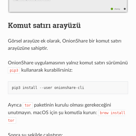
Komut satırı arayüzü
Görsel arayüze ek olarak, OnionShare bir komut satırı
arayüzüne sahiptir.
OnionShare uygulamasının yalnız komut satırı sürümünü
kullanarak kurabilirsiniz:
pip3
pip3
install
--
user
onionshare
-
cli
Ayrıca
paketinin kurulu olması gerekeceğini
tor
unutmayın. macOS için şu komutla kurun:
brew
install
tor
Sonra şu şekilde çalıştırın: