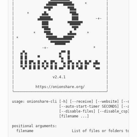
│               ▄████▀▀▀████▄     *         │

│              ▀▀█▀       ▀██▄              │

│      *      ▄█▄          ▀██▄             │

│           ▄█████▄         ███        -+-  │

│             ███         ▀█████▀           │

│             ▀██▄          ▀█▀             │

│         *    ▀██▄       ▄█▄▄     *        │

│ *             ▀████▄▄▄████▀               │

│                 ▀▀█████▀▀                 │

│             -+-                     *     │

│   ▄▀▄               ▄▀▀ █                 │

│   █ █     ▀         ▀▄  █                 │

│   █ █ █▀▄ █ ▄▀▄ █▀▄  ▀▄ █▀▄ ▄▀▄ █▄▀ ▄█▄   │

│   ▀▄▀ █ █ █ ▀▄▀ █ █ ▄▄▀ █ █ ▀▄█ █   ▀▄▄   │

│                                           │

│                  v2.4.1                   │

│                                           │

│          https://onionshare.org/          │

╰───────────────────────────────────────────╯

usage: onionshare-cli [-h] [--receive] [--website] [--chat
                      [--auto-start-timer SECONDS] [--auto
                      [--disable-files] [--disable_csp] [--
                      [filename ...]

positional arguments:

  filename                  List of files or folders to sha