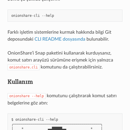
onionshare
-
cli
--
help
Farklı işletim sistemlerine kurmak hakkında bilgi Git
deposundaki
CLI README dosyasında
bulunabilir.
OnionShare’i Snap paketini kullanarak kurduysanız,
komut satırı arayüzü sürümüne erişmek için yalnızca
komutunu da çalıştırabilirsiniz.
onionshare.cli
Kullanım
komutunu çalıştırarak komut satırı
onionshare
--help
belgelerine göz atın:
$ onionshare-cli --help

╭───────────────────────────────────────────╮

│    *            ▄▄█████▄▄            *    │
