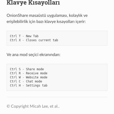
Klavye Kısayolları
OnionShare masaüstü uygulaması, kolaylık ve
erişilebilirlik için bazı klavye kısayolları içerir:
Ctrl
T
-
New
Tab
Ctrl
X
-
Closes
current
tab
Ve ana mod seçici ekranından:
Ctrl
S
-
Share
mode
Ctrl
R
-
Receive
mode
Ctrl
W
-
Website
mode
Ctrl
C
-
Chat
mode
Ctrl
H
-
Settings
tab
© Copyright Micah Lee, et al..