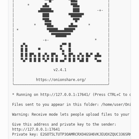
│              ▀▀█▀       ▀██▄              │

│      *      ▄█▄          ▀██▄             │

│           ▄█████▄         ███        -+-  │

│             ███         ▀█████▀           │

│             ▀██▄          ▀█▀             │

│         *    ▀██▄       ▄█▄▄     *        │

│ *             ▀████▄▄▄████▀               │

│                 ▀▀█████▀▀                 │

│             -+-                     *     │

│   ▄▀▄               ▄▀▀ █                 │

│   █ █     ▀         ▀▄  █                 │

│   █ █ █▀▄ █ ▄▀▄ █▀▄  ▀▄ █▀▄ ▄▀▄ █▄▀ ▄█▄   │

│   ▀▄▀ █ █ █ ▀▄▀ █ █ ▄▄▀ █ █ ▀▄█ █   ▀▄▄   │

│                                           │

│                  v2.4.1                   │

│                                           │

│          https://onionshare.org/          │

╰───────────────────────────────────────────╯

* Running on http://127.0.0.1:17641/ (Press CTRL+C to quit)
Files sent to you appear in this folder: /home/user/OnionSh
Warning: Receive mode lets people upload files to your com
Give this address and private key to the sender:

http://127.0.0.1:17641

Private key: E2GOT5LTUTP3OAMRCRXO4GSH6VKJEUOXZQUC336SRKAHTT