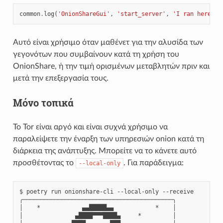
common
.
log
(
'OnionShareGui'
,
'start_server'
,
'I ran here'
)
Αυτό είναι χρήσιμο όταν μαθένετ για την αλυσίδα των
γεγονότων που συμβαίνουν κατά τη χρήση του
OnionShare, ή την τιμή ορισμένων μεταβλητών πριν και
μετά την επεξεργασία τους.
Μόνο τοπικά
Το Tor είναι αργό και είναι συχνά χρήσιμο να
παραλείψετε την έναρξη των υπηρεσιών onion κατά τη
διάρκεια της ανάπτυξης. Μπορείτε να το κάνετε αυτό
προσθέτοντας το
. Για παράδειγμα:
--local-only
$ poetry run onionshare-cli --local-only --receive

╭───────────────────────────────────────────╮

│    *            ▄▄█████▄▄            *    │

│               ▄████▀▀▀████▄     *         │
