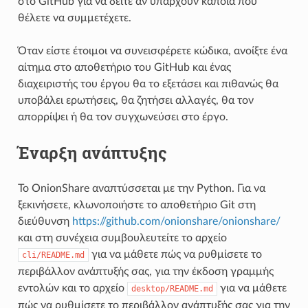
στο GitHub για να δείτε αν υπάρχουν κάποια που
θέλετε να συμμετέχετε.
Όταν είστε έτοιμοι να συνεισφέρετε κώδικα, ανοίξτε ένα
αίτημα στο αποθετήριο του GitHub και ένας
διαχειριστής του έργου θα το εξετάσει και πιθανώς θα
υποβάλει ερωτήσεις, θα ζητήσει αλλαγές, θα τον
απορρίψει ή θα τον συγχωνεύσει στο έργο.
Έναρξη ανάπτυξης
Το OnionShare αναπτύσσεται με την Python. Για να
ξεκινήσετε, κλωνοποιήστε το αποθετήριο Git στη
διεύθυνση
https://github.com/onionshare/onionshare/
και στη συνέχεια συμβουλευτείτε το αρχείο
για να μάθετε πώς να ρυθμίσετε το
cli/README.md
περιβάλλον ανάπτυξής σας, για την έκδοση γραμμής
εντολών και το αρχείο
για να μάθετε
desktop/README.md
πώς να ρυθμίσετε το περιβάλλον ανάπτυξής σας για την