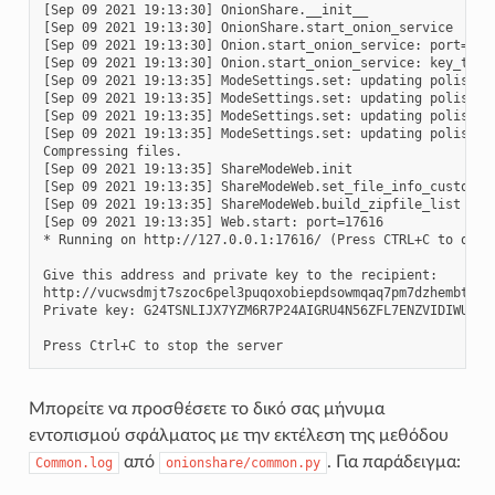
[Sep 09 2021 19:13:30] OnionShare.__init__

[Sep 09 2021 19:13:30] OnionShare.start_onion_service

[Sep 09 2021 19:13:30] Onion.start_onion_service: port=1761
[Sep 09 2021 19:13:30] Onion.start_onion_service: key_type=
[Sep 09 2021 19:13:35] ModeSettings.set: updating polish-p
[Sep 09 2021 19:13:35] ModeSettings.set: updating polish-p
[Sep 09 2021 19:13:35] ModeSettings.set: updating polish-p
[Sep 09 2021 19:13:35] ModeSettings.set: updating polish-p
Compressing files.

[Sep 09 2021 19:13:35] ShareModeWeb.init

[Sep 09 2021 19:13:35] ShareModeWeb.set_file_info_custom

[Sep 09 2021 19:13:35] ShareModeWeb.build_zipfile_list

[Sep 09 2021 19:13:35] Web.start: port=17616

* Running on http://127.0.0.1:17616/ (Press CTRL+C to quit)
Give this address and private key to the recipient:

http://vucwsdmjt7szoc6pel3puqoxobiepdsowmqaq7pm7dzhembtzr2c
Private key: G24TSNLIJX7YZM6R7P24AIGRU4N56ZFL7ENZVIDIWUEWY6
Μπορείτε να προσθέσετε το δικό σας μήνυμα
εντοπισμού σφάλματος με την εκτέλεση της μεθόδου
από
. Για παράδειγμα:
Common.log
onionshare/common.py