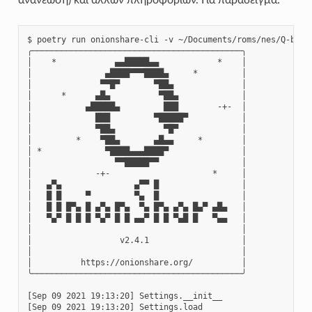
$ poetry run onionshare-cli -v ~/Documents/roms/nes/Q-bert\
╭───────────────────────────────────────────╮

│    *            ▄▄█████▄▄            *    │

│               ▄████▀▀▀████▄     *         │

│              ▀▀█▀       ▀██▄              │

│      *      ▄█▄          ▀██▄             │

│           ▄█████▄         ███        -+-  │

│             ███         ▀█████▀           │

│             ▀██▄          ▀█▀             │

│         *    ▀██▄       ▄█▄▄     *        │

│ *             ▀████▄▄▄████▀               │

│                 ▀▀█████▀▀                 │

│             -+-                     *     │

│   ▄▀▄               ▄▀▀ █                 │

│   █ █     ▀         ▀▄  █                 │

│   █ █ █▀▄ █ ▄▀▄ █▀▄  ▀▄ █▀▄ ▄▀▄ █▄▀ ▄█▄   │

│   ▀▄▀ █ █ █ ▀▄▀ █ █ ▄▄▀ █ █ ▀▄█ █   ▀▄▄   │

│                                           │

│                  v2.4.1                   │

│                                           │

│          https://onionshare.org/          │

╰───────────────────────────────────────────╯

[Sep 09 2021 19:13:20] Settings.__init__

[Sep 09 2021 19:13:20] Settings.load
