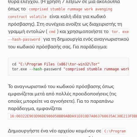
θύρα ελέγχου. (Η χρήση 7 λέξεων σε μια ακολουθία
όπως το
comprised
stumble
rummage
work
avenging
είναι καλή ιδέα για κωδικό
construct
volatile
πρόσβασης). Στη συνέχεια ανοίξτε ως διαχειριστής τη
γραμμή εντολών (
) και χρησιμοποιήστε το
cmd
tor.
exe
για τη δημιουργία ενός αναγνωριστικού
--hash-password
του κωδικού πρόσβασής σας. Για παράδειγμα:
cd
"C:\Program Files (x86)
\t
or-win32\Tor"
tor
.
exe
--
hash
-
password
"comprised stumble rummage work av
Το αναγνωριστικό του κωδικού πρόσβασης όπως
εμφανίζεται μετά από πολλές προειδοποιήσεις (τις
οποίες μπορείτε να αγνοήσετε). Για το παραπάνω
παράδειγμα, εμφανίζεται
16:00322E903D96DE986058BB9ABDA91E010D7A863768635AC38E213FDB
Δημιουργήστε ένα νέο αρχείου κειμένου σε
C:\Program