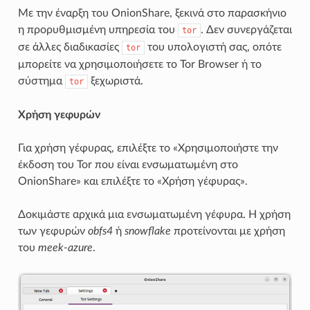
Με την έναρξη του OnionShare, ξεκινά στο παρασκήνιο
η προρυθμισμένη υπηρεσία του
. Δεν συνεργάζεται
tor
σε άλλες διαδικασίες
του υπολογιστή σας, οπότε
tor
μπορείτε να χρησιμοποιήσετε το Tor Browser ή το
σύστημα
ξεχωριστά.
tor
Χρήση γεφυρών
Για χρήση γέφυρας, επιλέξτε το «Χρησιμοποιήστε την
έκδοση του Tor που είναι ενσωματωμένη στο
OnionShare» και επιλέξτε το «Χρήση γέφυρας».
Δοκιμάστε αρχικά μια ενσωματωμένη γέφυρα. Η χρήση
των γεφυρών
obfs4
ή
snowflake
προτείνονται με χρήση
του
meek-azure
.