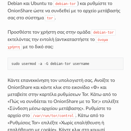
Debian και Ubuntu το
) και ρυθμίστε το
debian-tor
OnionShare ώστε να συνδεθεί με το αρχείο μετάβασής
σας στο σύστημα
.
tor
Προσθέστε τον χρήστη σας στην ομάδα
debian-tor
εκτελόντας την εντολή (αντικαταστήστε το
όνομα
με το δικό σας:
χρήστη
sudo
usermod
-
a
-
G
debian
-
tor
username
Κάντε επανεκκίνηση τον υπολογιστή σας. Ανοίξτε το
OnionShare και κάντε κλικ στο εικονίδιο «⚙» και
μεταβείτε στην καρτέλα ρυθμίσεων Tor. Κάτω από το
«Πώς να συνδέεται το OnionShare με το Tor;» επιλέξτε
«Σύνδεση μέσω αρχείου μετάβασης». Ρυθμίστε το
αρχείο στο
. Κάτω από το
/var/run/tor/control
«Ρυθμίσεις Tor» επιλέξτε «Χωρίς επαλήθευση ή
επαλήθευση με cookie». Κάντε κλικ στο κουμπί