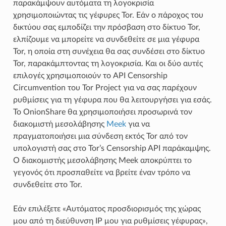
παρακάμψουν αυτόματα τη λογοκρισία
χρησιμοποιώντας τις γέφυρες Tor. Εάν ο πάροχος του
δικτύου σας εμποδίζει την πρόσβαση στο δίκτυο Tor,
ελπίζουμε να μπορείτε να συνδεθείτε σε μια γέφυρα
Tor, η οποία στη συνέχεια θα σας συνδέσει στο δίκτυο
Tor, παρακάμπτοντας τη λογοκρισία. Και οι δύο αυτές
επιλογές χρησιμοποιούν το API Censorship
Circumvention του Tor Project για να σας παρέχουν
ρυθμίσεις για τη γέφυρα που θα λειτουργήσει για εσάς.
Το OnionShare θα χρησιμοποιήσει προσωρινά τον
διακομιστή μεσολάβησης
Meek
για να
πραγματοποιήσει μια σύνδεση εκτός Tor από τον
υπολογιστή σας στο Tor’s Censorship API παράκαμψης.
Ο διακομιστής μεσολάβησης Meek αποκρύπτει το
γεγονός ότι προσπαθείτε να βρείτε έναν τρόπο να
συνδεθείτε στο Tor.
Εάν επιλέξετε «Αυτόματος προσδιορισμός της χώρας
μου από τη διεύθυνση IP μου για ρυθμίσεις γέφυρας»,