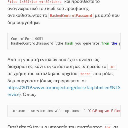
και προσθέστε το
Files
(x86)\tor-win32\torrc
αναγνωριστικό του κωδικού πρόσβασης,
αντικαθιστώντας το
με αυτό που
HashedControlPassword
δημιουργήθηκε:
ControlPort
9051
HashedControlPassword
(
the
hash
you
generate
from
the
pass
Από τη γραμμή εντολών που έχετε ανοίξει ώς
διαχειριστής, κάντε εγκατάσταση ως υπηρεσία το
tor
με χρήση του κατάλληλου αρχείου
που μόλις
torrc
δημιουργήσατε (όπως περιγράφεται σε
https://2019.www.torproject.org/docs/faq.html.en#NTS
ervice
). Όπως:
tor
.
exe
--
service
install
-
options
-
f
"C:\Program Files (x
Εκτελείτε πλέον μια υπηρεσία του συστήματος
σε
tor