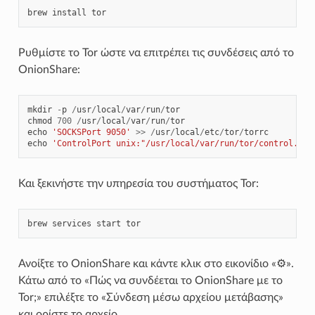
brew
install
tor
Ρυθμίστε το Tor ώστε να επιτρέπει τις συνδέσεις από το
OnionShare:
mkdir
-
p
/
usr
/
local
/
var
/
run
/
tor
chmod
700
/
usr
/
local
/
var
/
run
/
tor
echo
'SOCKSPort 9050'
>>
/
usr
/
local
/
etc
/
tor
/
torrc
echo
'ControlPort unix:"/usr/local/var/run/tor/control.soc
Και ξεκινήστε την υπηρεσία του συστήματος Tor:
brew
services
start
tor
Ανοίξτε το OnionShare και κάντε κλικ στο εικονίδιο «⚙».
Κάτω από το «Πώς να συνδέεται το OnionShare με το
Tor;» επιλέξτε το «Σύνδεση μέσω αρχείου μετάβασης»
και ορίστε το αρχείο