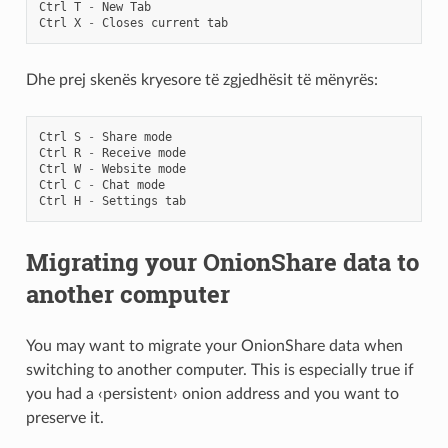
Ctrl
T
-
New
Tab
Ctrl
X
-
Closes
current
tab
Dhe prej skenës kryesore të zgjedhësit të mënyrës:
Ctrl
S
-
Share
mode
Ctrl
R
-
Receive
mode
Ctrl
W
-
Website
mode
Ctrl
C
-
Chat
mode
Ctrl
H
-
Settings
tab
Migrating your OnionShare data to
another computer
You may want to migrate your OnionShare data when
switching to another computer. This is especially true if
you had a ‹persistent› onion address and you want to
preserve it.