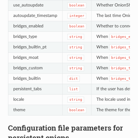
use_autoupdate
Whether OnionShare sh
boolean
autoupdate_timestamp
The last time OnionS
integer
bridges_enabled
Whether to connect to
boolean
bridges_type
When
string
bridges_enab
bridges_builtin_pt
When
string
bridges_type
bridges_moat
When
string
bridges_type
bridges_custom
When
string
bridges_type
bridges_builtin
When
dict
bridges_type
persistent_tabs
If the user has define
list
locale
The locale used in Oni
string
theme
The theme for the Onio
boolean
Configuration file parameters for
persistent onions