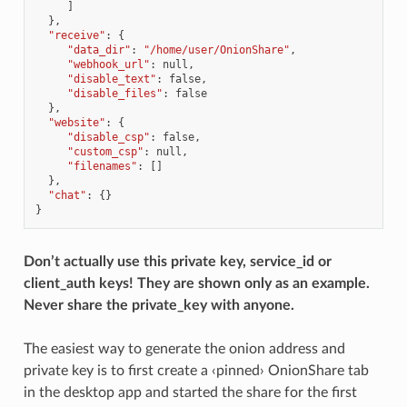
]
},
"receive"
:
{
"data_dir"
:
"/home/user/OnionShare"
,
"webhook_url"
:
null
,
"disable_text"
:
false
,
"disable_files"
:
false
},
"website"
:
{
"disable_csp"
:
false
,
"custom_csp"
:
null
,
"filenames"
:
[]
},
"chat"
:
{}
}
Don’t actually use this private key, service_id or
client_auth keys! They are shown only as an example.
Never share the private_key with anyone.
The easiest way to generate the onion address and
private key is to first create a ‹pinned› OnionShare tab
in the desktop app and started the share for the first