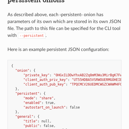
As described above, each ‹persistent› onion has
parameters of its own which are stored in its own JSON
file. The path to this file can be specified for the CLI tool
with
.
--persistent
Here is an example persistent JSON configuration:
{
"onion"
:
{
"private_key"
:
"0HGxILDDwYhxAB2Zq8mM3Wu3MirBgK7Fw2/t
"client_auth_priv_key"
:
"UT55HDBA5VSRWOUERMGOHEIBKZC
"client_auth_pub_key"
:
"TPQCMCV26UEDMCWGZCWAWM4FOJSQ
},
"persistent"
:
{
"mode"
:
"share"
,
"enabled"
:
true
,
"autostart_on_launch"
:
false
},
"general"
:
{
"title"
:
null
,
"public"
:
false
,