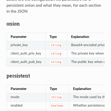
persistent onion and what they mean, for each section
in the JSON
onion
Parameter
Type
Explanation
private_key
Base64-encoded private ke
string
client_auth_priv_key
The private key when using
string
client_auth_pub_key
The public key when using
string
persistent
Parameter
Type
Explanation
mode
The mode used by this per
string
enabled
Whether persistence is en
boolean