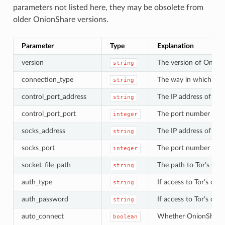
parameters not listed here, they may be obsolete from
older OnionShare versions.
Parameter
Type
Explanation
version
The version of OnionS
string
connection_type
The way in which Onion
string
control_port_address
The IP address of Tor’
string
control_port_port
The port number of To
integer
socks_address
The IP address of Tor
string
socks_port
The port number of T
integer
socket_file_path
The path to Tor’s socke
string
auth_type
If access to Tor’s con
string
auth_password
If access to Tor’s con
string
auto_connect
Whether OnionShare sh
boolean