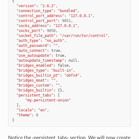
{
"version"
:
"2.6.2"
,
"connection_type"
:
"bundled"
,
"control_port_address"
:
"127.0.0.1"
,
"control_port_port"
:
9051
,
"socks_address"
:
"127.0.0.1"
,
"socks_port"
:
9050
,
"socket_file_path"
:
"/var/run/tor/control"
,
"auth_type"
:
"no_auth"
,
"auth_password"
:
""
,
"auto_connect"
:
true
,
"use_autoupdate"
:
true
,
"autoupdate_timestamp"
:
null
,
"bridges_enabled"
:
false
,
"bridges_type"
:
"built-in"
,
"bridges_builtin_pt"
:
"obfs4"
,
"bridges_moat"
:
""
,
"bridges_custom"
:
""
,
"bridges_builtin"
:
{},
"persistent_tabs"
:
[
"my-persistent-onion"
],
"locale"
:
"en"
,
"theme"
:
0
}
Notice the ‹persistent_tabs› section. We will now create