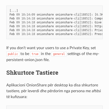
[
...
]
Feb
09
10
:
14
:
09
onionshare
onionshare
-
cli
[
18852
]:
[
6.5
K
bl
Feb
09
10
:
14
:
18
onionshare
onionshare
-
cli
[
18852
]:
Compress
Feb
09
10
:
14
:
18
onionshare
onionshare
-
cli
[
18852
]:
Give
thi
Feb
09
10
:
14
:
18
onionshare
onionshare
-
cli
[
18852
]:
http
:
//
n
Feb
09
10
:
14
:
18
onionshare
onionshare
-
cli
[
18852
]:
Private
Feb
09
10
:
14
:
18
onionshare
onionshare
-
cli
[
18852
]:
Press
Ct
If you don’t want your users to use a Private Key, set
to be
in the
settings of the my-
public
true
general
persistent-onion.json file.
Shkurtore Tastiere
Aplikacioni OnionShare për desktop ka disa shkurtore
tastiere, për leverdi dhe përdorim nga persona me aftësi
të kufizuara: