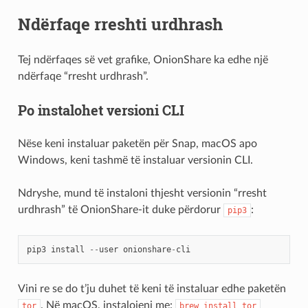
Ndërfaqe rreshti urdhrash
Tej ndërfaqes së vet grafike, OnionShare ka edhe një
ndërfaqe “rresht urdhrash”.
Po instalohet versioni CLI
Nëse keni instaluar paketën për Snap, macOS apo
Windows, keni tashmë të instaluar versionin CLI.
Ndryshe, mund të instaloni thjesht versionin “rresht
urdhrash” të OnionShare-it duke përdorur
:
pip3
pip3
install
--
user
onionshare
-
cli
Vini re se do t’ju duhet të keni të instaluar edhe paketën
. Në macOS, instalojeni me:
tor
brew
install
tor