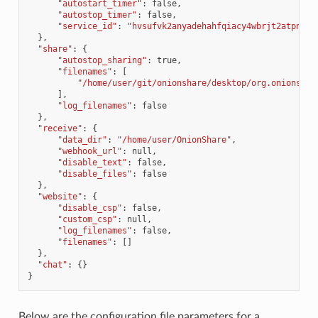
"autostart_timer"
:
false
,
"autostop_timer"
:
false
,
"service_id"
:
"hvsufvk2anyadehahfqiacy4wbrjt2atpnagk
},
"share"
:
{
"autostop_sharing"
:
true
,
"filenames"
:
[
"/home/user/git/onionshare/desktop/org.onionshar
],
"log_filenames"
:
false
},
"receive"
:
{
"data_dir"
:
"/home/user/OnionShare"
,
"webhook_url"
:
null
,
"disable_text"
:
false
,
"disable_files"
:
false
},
"website"
:
{
"disable_csp"
:
false
,
"custom_csp"
:
null
,
"log_filenames"
:
false
,
"filenames"
:
[]
},
"chat"
:
{}
}
Below are the configuration file parameters for a