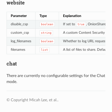
website
Parameter
Type
Explanation
disable_csp
If set to
, OnionShare won
boolean
true
custom_csp
A custom Content Security Polic
string
log_filenames
Whether to log URL requests to 
boolean
filenames
A list of files to share. Default: [
list
chat
There are currently no configurable settings for the Chat
mode.
© Copyright Micah Lee, et al..