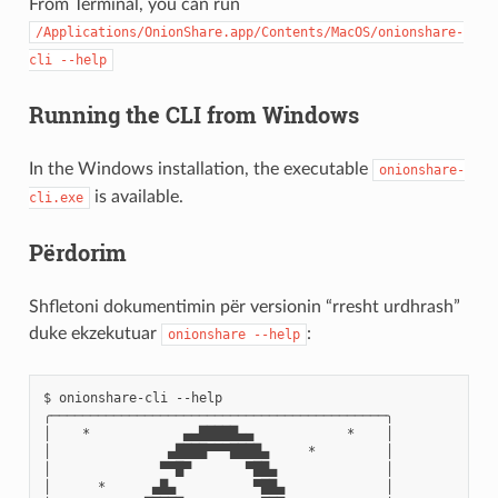
From Terminal, you can run
/Applications/OnionShare.app/Contents/MacOS/onionshare-
cli
--help
Running the CLI from Windows
In the Windows installation, the executable
onionshare-
is available.
cli.exe
Përdorim
Shfletoni dokumentimin për versionin “rresht urdhrash”
duke ekzekutuar
:
onionshare
--help
$ onionshare-cli --help

╭───────────────────────────────────────────╮

│    *            ▄▄█████▄▄            *    │

│               ▄████▀▀▀████▄     *         │

│              ▀▀█▀       ▀██▄              │

│      *      ▄█▄          ▀██▄             │
