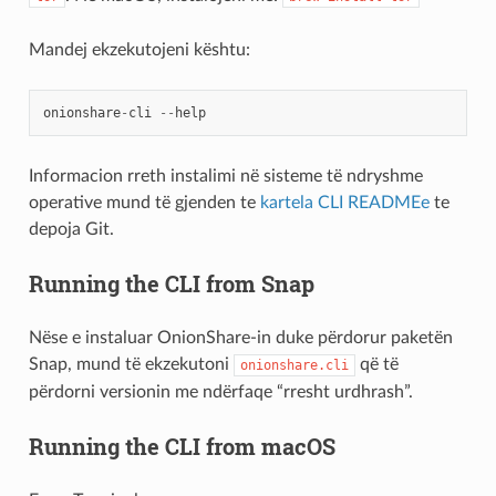
Mandej ekzekutojeni kështu:
onionshare
-
cli
--
help
Informacion rreth instalimi në sisteme të ndryshme
operative mund të gjenden te
kartela CLI READMEe
te
depoja Git.
Running the CLI from Snap
Nëse e instaluar OnionShare-in duke përdorur paketën
Snap, mund të ekzekutoni
që të
onionshare.cli
përdorni versionin me ndërfaqe “rresht urdhrash”.
Running the CLI from macOS