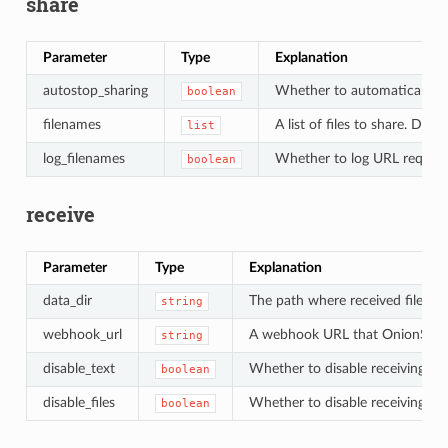
share
Parameter
Type
Explanation
autostop_sharing
Whether to automatically sto
boolean
filenames
A list of files to share. Defaul
list
log_filenames
Whether to log URL requests
boolean
receive
Parameter
Type
Explanation
data_dir
The path where received files or
string
webhook_url
A webhook URL that OnionShare w
string
disable_text
Whether to disable receiving tex
boolean
disable_files
Whether to disable receiving file
boolean