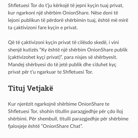
Shfletuesi Tor do t’ju kërkojë të jepni kyçin tuaj privat,
kur ngarkoni një shërbim OnionShare. Nëse doni të
lejoni publikun të përdorë shërbimin tuaj, është më mirë
ta çaktivizoni fare kyçin e privat.
Që të çaktivizoni kyçin privat të cilësdo skedë, i vini
shenjë kutizës “Ky është një shërbim OnionShare publik
(çaktivizohet kyçi privat)”, para nisjes së shërbyesit.
Mandej shërbyesi do të jetë publik dhe s’duhet kyç
privat për t’u ngarkuar te Shfletuesi Tor.
Tituj Vetjakë
Kur njerëzit ngarkojnë shërbime OnionShare te
Shfletuesi Tor, shohin titullin parazgjedhje për çdo lloj
shërbimi. Për shembull, titulli parazgjedhje për shërbime
fjalosjeje është ”OnionShare Chat”.