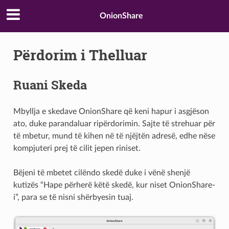
OnionShare
Përdorim i Thelluar
Ruani Skeda
Mbyllja e skedave OnionShare që keni hapur i asgjëson
ato, duke parandaluar ripërdorimin. Sajte të strehuar për
të mbetur, mund të kihen në të njëjtën adresë, edhe nëse
kompjuteri prej të cilit jepen riniset.
Bëjeni të mbetet cilëndo skedë duke i vënë shenjë
kutizës “Hape përherë këtë skedë, kur niset OnionShare-
i”, para se të nisni shërbyesin tuaj.