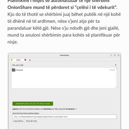
Planifikimi i nisjes së automatizuar të një shërbimi
OnionShare mund të përdoret si “çelësi i të vdekurit”
.
Kjo do të thotë se shërbimi juaj bëhet publik në një kohë
të dhënë në të ardhmen, nëse s’jeni atje për ta
parandaluar këtë gjë. Nëse s’ju ndodh gjë dhe jeni gjallë,
mund ta anuloni shërbimin para kohës së planifikuar për
nisje.