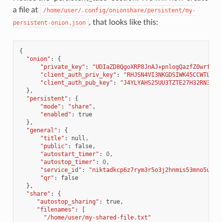
a file at
/home/user/.config/onionshare/persistent/my-
, that looks like this:
persistent-onion.json
{
"onion"
:
{
"private_key"
:
"UDIaZD8QgoXRP8JnAJ+pnlogQazfZ0wrfWJk
"client_auth_priv_key"
:
"RHJSN4VI3NKGDSIWK45CCWTLYOJ
"client_auth_pub_key"
:
"J4YLYAHS25UU3TZTE27H32RN3MCR
},
"persistent"
:
{
"mode"
:
"share"
,
"enabled"
:
true
},
"general"
:
{
"title"
:
null
,
"public"
:
false
,
"autostart_timer"
:
0
,
"autostop_timer"
:
0
,
"service_id"
:
"niktadkcp6z7rym3r5o3j2hnmis53mno5ughv
"qr"
:
false
},
"share"
:
{
"autostop_sharing"
:
true
,
"filenames"
:
[
"/home/user/my-shared-file.txt"