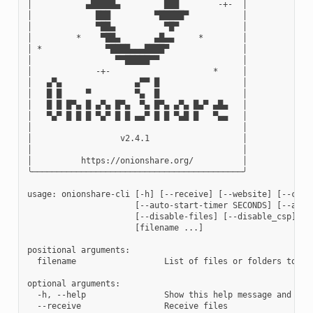
│           ▄█████▄         ███        -+-  │

│             ███         ▀█████▀           │

│             ▀██▄          ▀█▀             │

│         *    ▀██▄       ▄█▄▄     *        │

│ *             ▀████▄▄▄████▀               │

│                 ▀▀█████▀▀                 │

│             -+-                     *     │

│   ▄▀▄               ▄▀▀ █                 │

│   █ █     ▀         ▀▄  █                 │

│   █ █ █▀▄ █ ▄▀▄ █▀▄  ▀▄ █▀▄ ▄▀▄ █▄▀ ▄█▄   │

│   ▀▄▀ █ █ █ ▀▄▀ █ █ ▄▄▀ █ █ ▀▄█ █   ▀▄▄   │

│                                           │

│                  v2.4.1                   │

│                                           │

│          https://onionshare.org/          │

╰───────────────────────────────────────────╯

usage: onionshare-cli [-h] [--receive] [--website] [--chat
                      [--auto-start-timer SECONDS] [--auto
                      [--disable-files] [--disable_csp] [--
                      [filename ...]

positional arguments:

  filename                  List of files or folders to sha
optional arguments:

  -h, --help                Show this help message and exit
  --receive                 Receive files
