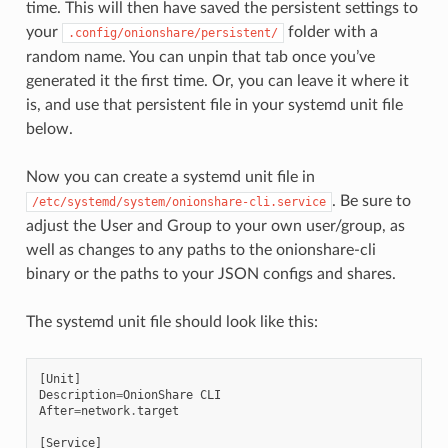
time. This will then have saved the persistent settings to
your
folder with a
.config/onionshare/persistent/
random name. You can unpin that tab once you’ve
generated it the first time. Or, you can leave it where it
is, and use that persistent file in your systemd unit file
below.
Now you can create a systemd unit file in
. Be sure to
/etc/systemd/system/onionshare-cli.service
adjust the User and Group to your own user/group, as
well as changes to any paths to the onionshare-cli
binary or the paths to your JSON configs and shares.
The systemd unit file should look like this:
[
Unit
]
Description
=
OnionShare
CLI
After
=
network
.
target
[
Service
]