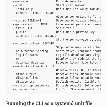
  --website                 Publish website

  --chat                    Start chat server

  --local-only              Don't use Tor (only for develop
  --connect-timeout SECONDS

                            Give up connecting to Tor after
  --config FILENAME         Filename of custom global setti
  --persistent FILENAME     Filename of persistent session

  --title TITLE             Set a title

  --public                  Don't use a private key

  --auto-start-timer SECONDS

                            Start onion service at schedule
  --auto-stop-timer SECONDS

                            Stop onion service at scheduled
  --no-autostop-sharing     Share files: Continue sharing 
  --log-filenames           Log file download activity to s
  --qr                      Display a QR code in the termin
  --data-dir data_dir       Receive files: Save files recei
  --webhook-url webhook_url

                            Receive files: URL to receive w
  --disable-text            Receive files: Disable receivin
  --disable-files           Receive files: Disable receivin
  --disable_csp             Publish website: Disable the d
  --custom_csp custom_csp   Publish website: Set a custom C
Running the CLI as a systemd unit file