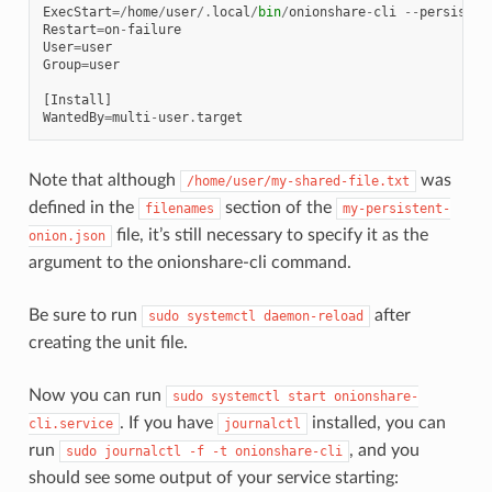
ExecStart
=/
home
/
user
/.
local
/
bin
/
onionshare
-
cli
--
persisten
Restart
=
on
-
failure
User
=
user
Group
=
user
[
Install
]
WantedBy
=
multi
-
user
.
target
Note that although
was
/home/user/my-shared-file.txt
defined in the
section of the
filenames
my-persistent-
file, it’s still necessary to specify it as the
onion.json
argument to the onionshare-cli command.
Be sure to run
after
sudo
systemctl
daemon-reload
creating the unit file.
Now you can run
sudo
systemctl
start
onionshare-
. If you have
installed, you can
cli.service
journalctl
run
, and you
sudo
journalctl
-f
-t
onionshare-cli
should see some output of your service starting: