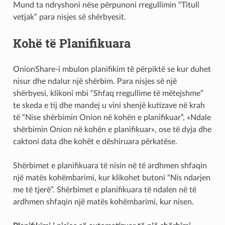
Mund ta ndryshoni nëse përpunoni rregullimin “Titull
vetjak” para nisjes së shërbyesit.
Kohë të Planifikuara
OnionShare-i mbulon planifikim të përpiktë se kur duhet
nisur dhe ndalur një shërbim. Para nisjes së një
shërbyesi, klikoni mbi “Shfaq rregullime të mëtejshme”
te skeda e tij dhe mandej u vini shenjë kutizave në krah
të “Nise shërbimin Onion në kohën e planifikuar”, «Ndale
shërbimin Onion në kohën e planifikuar», ose të dyja dhe
caktoni data dhe kohët e dëshiruara përkatëse.
Shërbimet e planifikuara të nisin në të ardhmen shfaqin
një matës kohëmbarimi, kur klikohet butoni “Nis ndarjen
me të tjerë”. Shërbimet e planifikuara të ndalen në të
ardhmen shfaqin një matës kohëmbarimi, kur nisen.