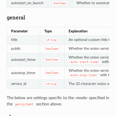
autostart_on_launch
Whether to automatically
boolean
general
Parameter
Type
Explanation
title
An optional custom title for d
string
public
Whether the onion service can 
boolean
Whether the onion service is 
autostart_timer
boolean
with the 
-auto-start-timer
Whether the onion service is 
autostop_timer
boolean
with the C
-auto-stop-timer
service_id
The 32-character onion servic
string
The below are settings specific to the ‹mode› specified in
the
section above.
persistent