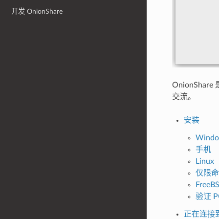
开发 OnionShare
OnionSh
交流。
安装
Windo
手机
Linux
仅限命
FreeB
验证 P
正在连接到 