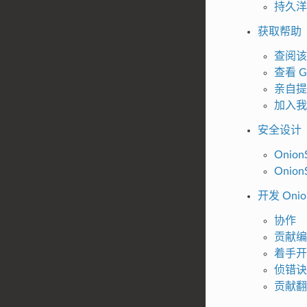
持久洋
获取帮助
查阅该
查看 Gi
亲自提交
加入我们
安全设计
Onio
Onio
开发 Onio
协作
贡献编
着手开
侦错诀
贡献翻