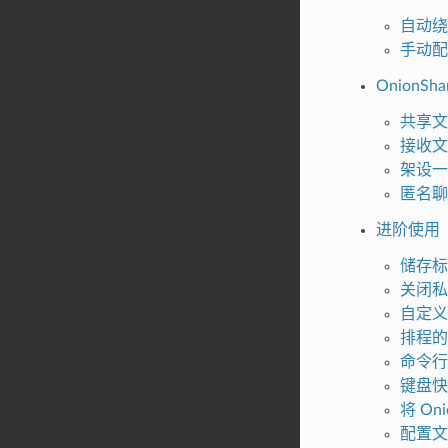
自动绕
手动配置
OnionSh
共享文
接收文
架设一
匿名聊
进阶使用
储存标
关闭私
自定义
排程的
命令行
键盘快
将 On
配置文