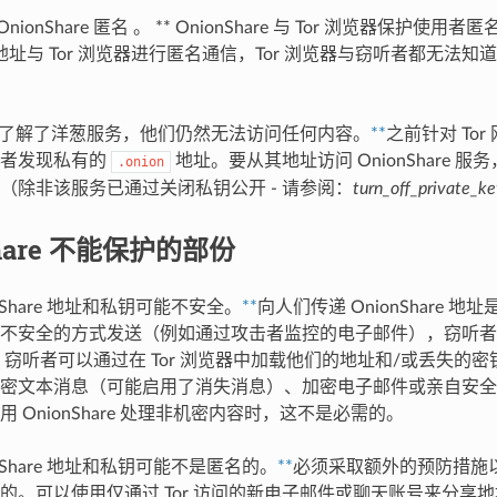
 OnionShare 匿名 。 ** OnionShare 与 Tor 浏览器保护使
re 地址与 Tor 浏览器进行匿名通信，Tor 浏览器与窃听者都无法知道 O
了解了洋葱服务，他们仍然无法访问任何内容。
**
之前针对 To
击者发现私有的
地址。要从其地址访问 OnionShare 
.onion
（除非该服务已通过关闭私钥公开 - 请参阅：
turn_off_private_ke
Share 不能保护的部份
onShare 地址和私钥可能不安全。
**
向人们传递 OnionShare 地址是 
不安全的方式发送（例如通过攻击者监控的电子邮件），窃听者
are。窃听者可以通过在 Tor 浏览器中加载他们的地址和/或丢失
密文本消息（可能启用了消失消息）、加密电子邮件或亲自安全
 OnionShare 处理非机密内容时，这不是必需的。
onShare 地址和私钥可能不是匿名的。
**
必须采取额外的预防措施以确保
的。可以使用仅通过 Tor 访问的新电子邮件或聊天账号来分享