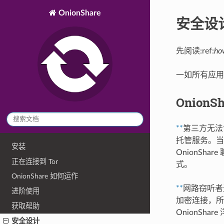
OnionShare
安全设
先阅读:ref:
ho
一如所有应用程
Onion
**
第三方无法访
托管服务。当
安装
OnionS
正在连接到 Tor
式。
OnionShare 如何运作
**
网路窃听者无
进阶使用
加密连接，所
获取帮助
OnionSh
安全设计