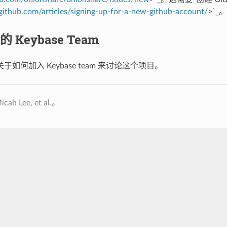
.github.com/articles/signing-up-for-a-new-github-account/
>`_。
 Keybase Team
于如何加入 Keybase team 来讨论这个项目。
h Lee, et al.。