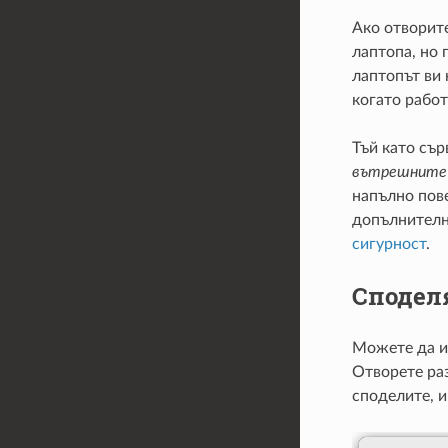
Ако отворите
лаптопа, но 
лаптопът ви 
когато работ
Тъй като съ
вътрешните п
напълно пове
допълнителн
сигурност
.
Сподел
Можете да и
Отворете раз
споделите, и