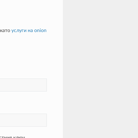
 като
услуги на onion
стния ключ,