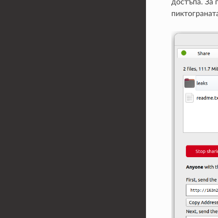
достъпа. За 
пиктограната