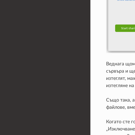
Веднага щом
сървъра и ще
изтеглят, ма
изтегляне на
Също така, а
файлове, вме
Когато сте г
„Изключване 