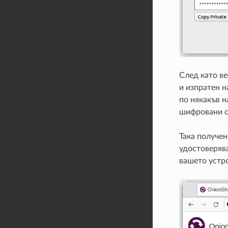
След като ве
и изпратен н
по някакъв н
шифровани 
Така получен
удостоверява
вашето устро