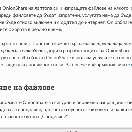
 OnionShare на лаптопа си и изпращате файлове на някого, 
преди файловете да бъдат изпратени, услугата няма да бъде
не бъде отново включен и с додтъп до интернет. OnionShare
ите с хората в реално време.
рвърът е вашият собствен компютър,
никакви трети лица ням
роцеси в OnionShare
, дори и разработчиците на OnionShare
рително. И тъй като OnionShare използва услугите на onion 
о защитава анонимността ви. За повече информация вижте
яне на файлове
зползвате OnionShare за сигурно и анонимно изпращане фай
дела за споделяне, плъзнете и пуснете файловете и папките
 натиснете бутона „Споделяне“.