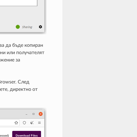
бва да бъде копиран
ени или получателят
ожение за
Browser. След
ете, директно от