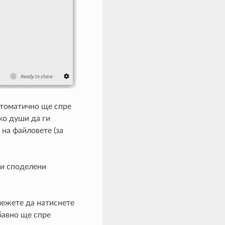
втоматично ще спре
ко души да ги
 на файловете (за
ни споделени
 межете да натиснете
бавно ще спре