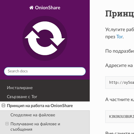
OnionShare
Принци
Услугите раб
през
Tor
.
По подразбир
Адресите на
http
:
//
oy5o
Инсталиране
Свързване с Tor
А частните 
Принцип на работа на OnionShare
Споделяне на файлове
K3N3N3U3BUR
Получаване на файлове и
съобщения
Вие самите н