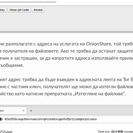
че разполагате с адреса на услугата на OnionShare, той тря
а получателя на файловете. Ако те трябва да останат защит
ачин е застрашен, за да изпратите адреса използвайте прил
съобщения.
ият адрес трябва да бъде въведен в адресната лента на Tor 
не с частния ключ, получателят ще може да изтегли файлов
йство като натисне препратката „Изтегляне на файлове“.