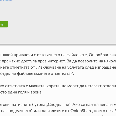
 някой приключи с изтеглянето на файловете, OnionShare а
 премахне достъпа през интернет. За да позволите на някол
хнете отметката от „Изключване на услугата след изпращане
 отделни файлове махнете отметката)“.
ко отметката е махната, хората ще могат да изтеглят отдел
сто един голям архив.
отови, натиснете бутона „Споделяне“. Ако се налага винаги
на споделянето“ или да излезете от OnionShare, което неза