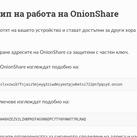
п на работа на OnionShare
отят на вашето устройство и стават достъпни за други хора
ане адресите на OnionShare са защитени с частен ключ.
 OnionShare изглеждат подобно на:
aslxxzwib7fsjaiz5mjeyg3ziwdmiyeotpjw6etxi722pn7pqsyd
.
onion
ключове изглеждат подобно на:
JW46HZEZV2LZHBPKEFAGVN6DPC7TY6FHWXT7RLRAQ
осите отговорността за сигурното споделяне на адреса и ча