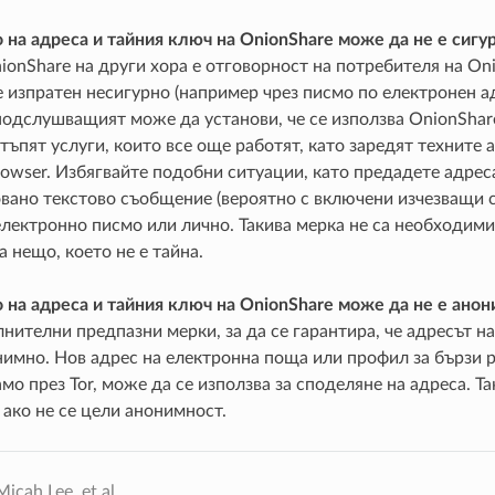
на адреса и тайния ключ на OnionShare може да не е сигур
ionShare на други хора е отговорност на потребителя на On
 изпратен несигурно (например чрез писмо по електронен а
 подслушващият може да установи, че се използва OnionSha
тъпят услуги, които все още работят, като заредят техните 
rowser. Избягвайте подобни ситуации, като предадете адрес
овано текстово съобщение (вероятно с включени изчезващи 
ектронно писмо или лично. Такива мерка не са необходими,
а нещо, което не е тайна.
 на адреса и тайния ключ на OnionShare може да не е анон
нителни предпазни мерки, за да се гарантира, че адресът на
имно. Нов адрес на електронна поща или профил за бързи р
мо през Tor, може да се използва за споделяне на адреса. Та
ако не се цели анонимност.
icah Lee, et al..