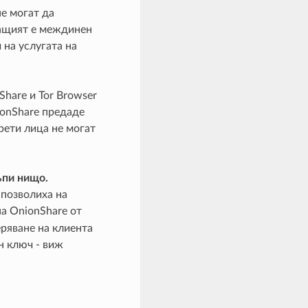
не могат да
ащият е междинен
 на услугата на
hare и Tor Browser
ionShare предаде
трети лица не могат
ъпи нищо.
 позволиха на
на OnionShare от
еряване на клиента
н ключ - виж