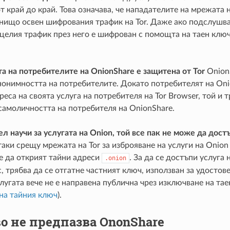
 край до край. Това означава, че нападателите на мрежата 
нищо освен шифрования трафик на Tor. Даже ако подслушв
, целия трафик през него е шифрован с помощта на таен ключ
а на потребителите на OnionShare е защитена от Tor
OnionS
нонимността на потребителите. Докато потребителят на On
еса на своята услуга на потребителя на Tor Browser, той и 
самоличността на потребителя на OnionShare.
л научи за услугата на Onion, той все пак не може да дост
ки срещу мрежата на Tor за изброяване на услуги на Onion
е да открият тайни адреси
. За да се достъпи услуга 
.onion
, трябва да се отгатне частният ключ, използван за удостов
слугата вече не е направена публична чрез изключване на тае
на тайния ключ
).
о не предпазва OnonShare