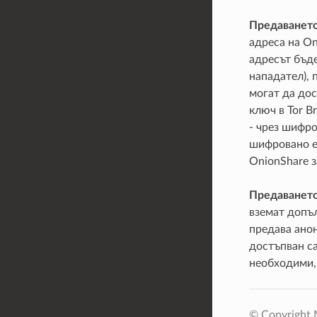
Предаването 
адреса на On
адресът бъде
нападател),
могат да дос
ключ в Tor B
- чрез шифр
шифровано ел
OnionShare з
Предаването
вземат допъл
предава анон
достъпван са
необходими, 
© Copyright M