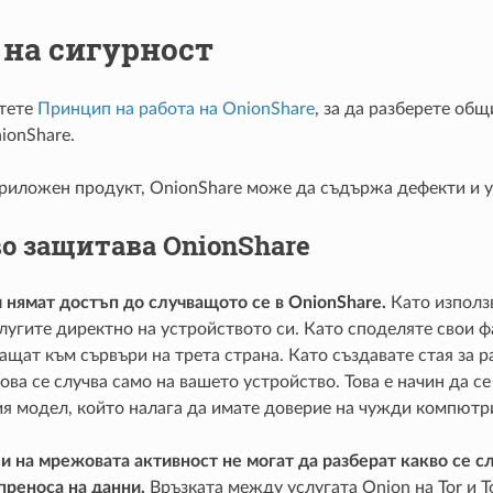
 на сигурност
тете
Принцип на работа на OnionShare
, за да разберете об
ionShare.
приложен продукт, OnionShare може да съдържа дефекти и у
о защитава OnionShare
 нямат достъп до случващото се в OnionShare.
Като използв
лугите директно на устройството си. Като споделяте свои ф
ращат към сървъри на трета страна. Като създавате стая за р
ова се случва само на вашето устройство. Това е начин да се
я модел, който налага да имате доверие на чужди компютр
 на мрежовата активност не могат да разберат какво се сл
преноса на данни.
Връзката между услугата Onion на Tor и T