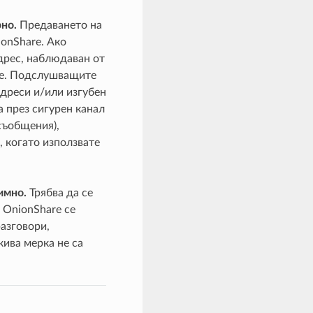
но.
Предаването на
ionShare. Ако
дрес, наблюдаван от
re. Подслушващите
адреси и/или изгубен
а през сигурен канал
съобщения),
 когато използвате
имно.
Трябва да се
 OnionShare се
азговори,
кива мерка не са