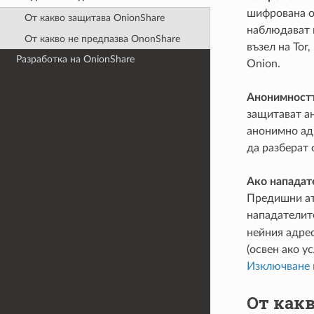
шифрована от
От какво защитава OnionShare
наблюдават 
От какво не предпазва OnonShare
възел на Tor
Разработка на OnionShare
Onion.
Анонимностт
защитават а
анонимно адр
да разберат 
Ако нападате
Предишни ата
нападателит
нейния адрес
(освен ако у
Изключване 
От какв