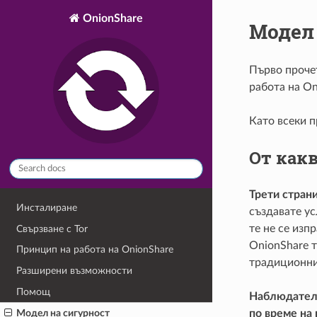
OnionShare
Модел
Първо проче
работа на On
Като всеки 
От какв
Трети страни
Инсталиране
създавате ус
те не се изп
Свързване с Tor
OnionShare т
Принцип на работа на OnionShare
традиционни
Разширени възможности
Помощ
Наблюдатели
по време на 
Модел на сигурност