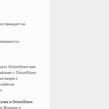
щия принцип на
язвимости.
ате OnionShare вие
айлове с OnionShare
азговори с
 избегне
и.
учва в OnionShare
or Browser е