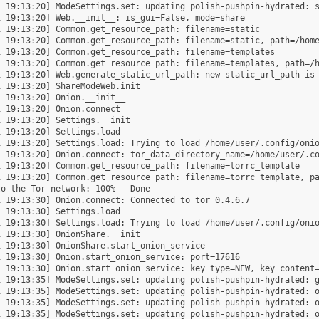
 19:13:20] ModeSettings.set: updating polish-pushpin-hydrated: s
 19:13:20] Web.__init__: is_gui=False, mode=share

 19:13:20] Common.get_resource_path: filename=static

1 19:13:20] Common.get_resource_path: filename=static, path=/home
 19:13:20] Common.get_resource_path: filename=templates

1 19:13:20] Common.get_resource_path: filename=templates, path=/h
1 19:13:20] Web.generate_static_url_path: new static_url_path is 
 19:13:20] ShareModeWeb.init

 19:13:20] Onion.__init__

 19:13:20] Onion.connect

 19:13:20] Settings.__init__

 19:13:20] Settings.load

 19:13:20] Settings.load: Trying to load /home/user/.config/onio
 19:13:20] Onion.connect: tor_data_directory_name=/home/user/.co
 19:13:20] Common.get_resource_path: filename=torrc_template

1 19:13:20] Common.get_resource_path: filename=torrc_template, pa
o the Tor network: 100% - Done

 19:13:30] Onion.connect: Connected to tor 0.4.6.7

 19:13:30] Settings.load

 19:13:30] Settings.load: Trying to load /home/user/.config/onio
 19:13:30] OnionShare.__init__

 19:13:30] OnionShare.start_onion_service

 19:13:30] Onion.start_onion_service: port=17616

 19:13:30] Onion.start_onion_service: key_type=NEW, key_content=
1 19:13:35] ModeSettings.set: updating polish-pushpin-hydrated: g
1 19:13:35] ModeSettings.set: updating polish-pushpin-hydrated: o
1 19:13:35] ModeSettings.set: updating polish-pushpin-hydrated: o
1 19:13:35] ModeSettings.set: updating polish-pushpin-hydrated: o