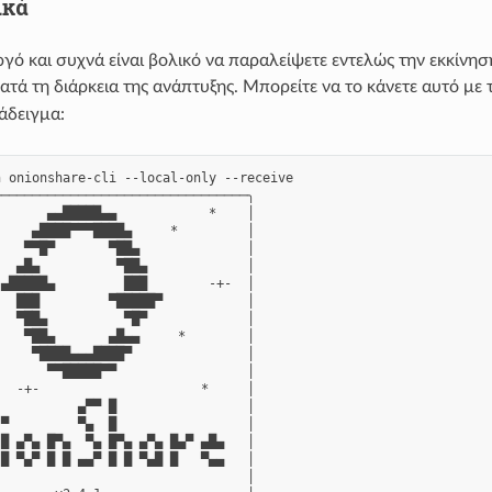
ικά
αργό και συχνά είναι βολικό να παραλείψετε εντελώς την εκκίν
ατά τη διάρκεια της ανάπτυξης. Μπορείτε να το κάνετε αυτό με
ράδειγμα:
 onionshare-cli --local-only --receive

────────────────────────────────╮

      ▄▄█████▄▄            *    │

    ▄████▀▀▀████▄     *         │

   ▀▀█▀       ▀██▄              │

  ▄█▄          ▀██▄             │

▄█████▄         ███        -+-  │

  ███         ▀█████▀           │

  ▀██▄          ▀█▀             │

   ▀██▄       ▄█▄▄     *        │

    ▀████▄▄▄████▀               │

      ▀▀█████▀▀                 │

  -+-                     *     │

          ▄▀▀ █                 │

▀         ▀▄  █                 │

█ ▄▀▄ █▀▄  ▀▄ █▀▄ ▄▀▄ █▄▀ ▄█▄   │

█ ▀▄▀ █ █ ▄▄▀ █ █ ▀▄█ █   ▀▄▄   │

                                │
