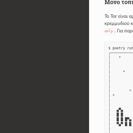
Μόνο τοπ
Το Tor είναι 
κρεμμυδιού κ
. Για πα
only
$ poetry run
╭───────────
│    *      
│           
│           
│      *    
│           
│           
│           
│         * 
│ *         
│           
│           
│   ▄▀▄     
│   █ █     
│   █ █ █▀▄ 
│   ▀▄▀ █ █ 
│           