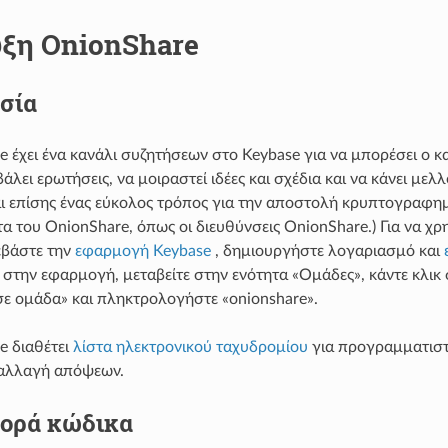
ξη OnionShare
σία
e έχει ένα κανάλι συζητήσεων στο Keybase για να μπορέσει ο κα
άλει ερωτήσεις, να μοιραστεί ιδέες και σχέδια και να κάνει μελ
ναι επίσης ένας εύκολος τρόπος για την αποστολή κρυπτογρα
τα του OnionShare, όπως οι διευθύνσεις OnionShare.) Για να χρ
εβάστε την
εφαρμογή Keybase
, δημιουργήστε λογαριασμό και
 στην εφαρμογή, μεταβείτε στην ενότητα «Ομάδες», κάντε κλικ
ε ομάδα» και πληκτρολογήστε «onionshare».
e διαθέτει
λίστα ηλεκτρονικού ταχυδρομίου
για προγραμματιστέ
ταλλαγή απόψεων.
ορά κώδικα