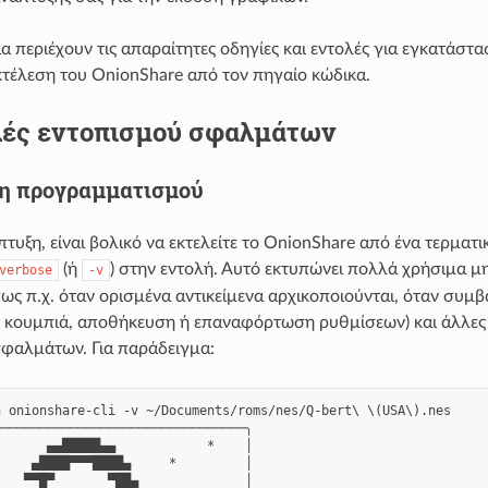
ία περιέχουν τις απαραίτητες οδηγίες και εντολές για εγκατάσ
εκτέλεση του OnionShare από τον πηγαίο κώδικα.
ές εντοπισμού σφαλμάτων
η προγραμματισμού
τυξη, είναι βολικό να εκτελείτε το OnionShare από ένα τερματι
(ή
) στην εντολή. Αυτό εκτυπώνει πολλά χρήσιμα μ
verbose
-v
πως π.χ. όταν ορισμένα αντικείμενα αρχικοποιούνται, όταν συμ
ε κουμπιά, αποθήκευση ή επαναφόρτωση ρυθμίσεων) και άλλε
φαλμάτων. Για παράδειγμα:
 onionshare-cli -v ~/Documents/roms/nes/Q-bert\ \(USA\).nes

────────────────────────────────╮

      ▄▄█████▄▄            *    │

    ▄████▀▀▀████▄     *         │

   ▀▀█▀       ▀██▄              │
