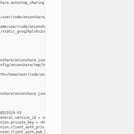
hare.autostop_sharing = True

/user/code/onionshare/cli/onionshare_cli/resources/static

ome/user/code/onionshare/cli/onionshare_cli/resources/templates

/static_gvvq2hplxhs2cekk665kagei6m

nshare/onionshare.json

nfig/onionshare/tmp/tmpf3akiouy

th=/home/user/code/onionshare/cli/onionshare_cli/resources/torrc
nshare/onionshare.json

ED25519-V3

eneral.service_id = vucwsdmjt7szoc6pel3puqoxobiepdsowmqaq7pm7dzh
nion.private_key = +HfFALM4MtrNh59ibfMtRwDCIpfpWHIcNh3boahqrHh3T
nion.client_auth_priv_key = G24TSNLIJX7YZM6R7P24AIGRU4N56ZFL7ENZ
nion.client_auth_pub_key = GDY2EPXSS7Q3ELQJFIX2VELTVZ3QEYIGWIZ26