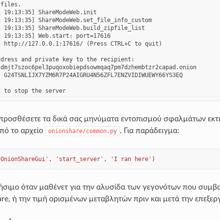
files.

 19:13:35] ShareModeWeb.init

 19:13:35] ShareModeWeb.set_file_info_custom

 19:13:35] ShareModeWeb.build_zipfile_list

 19:13:35] Web.start: port=17616

 http://127.0.0.1:17616/ (Press CTRL+C to quit)

dress and private key to the recipient:

dmjt7szoc6pel3puqoxobiepdsowmqaq7pm7dzhembtzr2capad.onion

 G24TSNLIJX7YZM6R7P24AIGRU4N56ZFL7ENZVIDIWUEWY66YS3EQ

προσθέσετε τα δικά σας μηνύματα εντοπισμού σφαλμάτων εκτ
πό το αρχείο
. Για παράδειγμα:
onionshare/common.py
'OnionShareGui'
,
'start_server'
,
'I ran here'
)
ρήσιμο όταν μαθένετ για την αλυσίδα των γεγονότων που συμβ
re, ή την τιμή ορισμένων μεταβλητών πριν και μετά την επεξερ