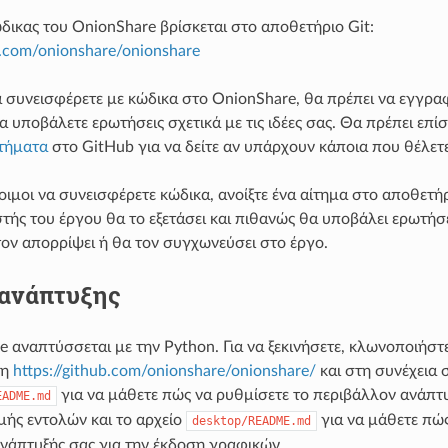
δικας του OnionShare βρίσκεται στο αποθετήριο Git:
b.com/onionshare/onionshare
α συνεισφέρετε με κώδικα στο OnionShare, θα πρέπει να εγγρα
α υποβάλετε ερωτήσεις σχετικά με τις ιδέες σας. Θα πρέπει επίσ
ητήματα
στο GitHub για να δείτε αν υπάρχουν κάποια που θέλετε
οιμοι να συνεισφέρετε κώδικα, ανοίξτε ένα αίτημα στο αποθετή
στής του έργου θα το εξετάσει και πιθανώς θα υποβάλει ερωτήσε
τον απορρίψει ή θα τον συγχωνεύσει στο έργο.
ανάπτυξης
e αναπτύσσεται με την Python. Για να ξεκινήσετε, κλωνοποιήστ
ση
https://github.com/onionshare/onionshare/
και στη συνέχεια 
για να μάθετε πώς να ρυθμίσετε το περιβάλλον ανάπτυ
EADME.md
ής εντολών και το αρχείο
για να μάθετε πώς
desktop/README.md
νάπτυξής σας για την έκδοση γραφικών.