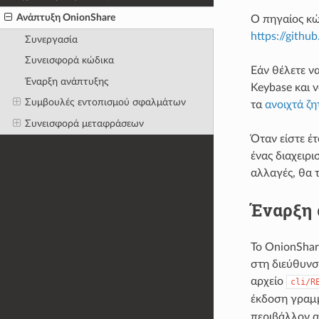
Ανάπτυξη OnionShare
Ο πηγαίος κώ
https://githu
Συνεργασία
Συνεισφορά κώδικα
Εάν θέλετε ν
Έναρξη ανάπτυξης
Keybase και ν
Συμβουλές εντοπισμού σφαλμάτων
τα
ανοιχτά ζ
Συνεισφορά μεταφράσεων
Όταν είστε έτ
ένας διαχειρι
αλλαγές, θα 
Έναρξη 
Το OnionShar
στη διεύθυν
αρχείο
cli/R
έκδοση γραμμ
περιβάλλον α