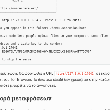
       v2.4.1                   │

                                │

ttps://onionshare.org/          │

────────────────────────────────╯

 http://127.0.0.1:17641/ (Press CTRL+C to quit)

o you appear in this folder: /home/user/OnionShare

ceive mode lets people upload files to your computer. Some files 
dress and private key to the sender:

.0.1:17641

 E2GOT5LTUTP3OAMRCRXO4GSH6VKJEUOXZQUC336SRKAHTTT5OVSA

περίπτωση, θα φορτωθεί η URL
σε κανο
http://127.0.0.1:17641
ντί του Tor Browser. Το ιδιωτικό κλειδί δεν χρειάζεται στην κατά
οπότε μπορείτε να το αγνοήσετε.
φορά μεταφράσεων