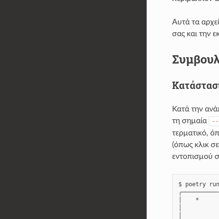
Αυτά τα αρχε
σας και την 
Συμβουλ
Κατάστασ
Κατά την ανάπ
τη σημαία
--
τερματικό, ό
(όπως κλικ σ
εντοπισμού σ
$ poetry run
╭───────────
│    *      
│           
│           