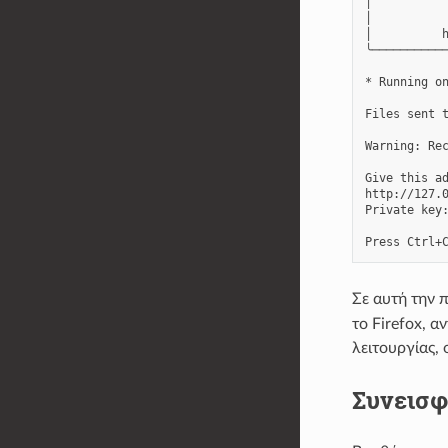
│           
│           
│          h
╰───────────
* Running on
Files sent t
Warning: Re
Give this ad
http://127.0
Private key:
Σε αυτή την 
το Firefox, α
λειτουργίας, 
Συνεισ