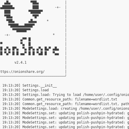
  ▄█▄          ▀██▄             │

▄█████▄         ███        -+-  │

  ███         ▀█████▀           │

  ▀██▄          ▀█▀             │

   ▀██▄       ▄█▄▄     *        │

    ▀████▄▄▄████▀               │

      ▀▀█████▀▀                 │

  -+-                     *     │

          ▄▀▀ █                 │

▀         ▀▄  █                 │

█ ▄▀▄ █▀▄  ▀▄ █▀▄ ▄▀▄ █▄▀ ▄█▄   │

█ ▀▄▀ █ █ ▄▄▀ █ █ ▀▄█ █   ▀▄▄   │

                                │

       v2.4.1                   │

                                │

ttps://onionshare.org/          │

────────────────────────────────╯

 19:13:20] Settings.__init__

 19:13:20] Settings.load

 19:13:20] Settings.load: Trying to load /home/user/.config/onio
 19:13:20] Common.get_resource_path: filename=wordlist.txt

1 19:13:20] Common.get_resource_path: filename=wordlist.txt, path
1 19:13:20] ModeSettings.load: creating /home/user/.config/onions
 19:13:20] ModeSettings.set: updating polish-pushpin-hydrated: g
 19:13:20] ModeSettings.set: updating polish-pushpin-hydrated: g
 19:13:20] ModeSettings.set: updating polish-pushpin-hydrated: g
 19:13:20] ModeSettings.set: updating polish-pushpin-hydrated: g