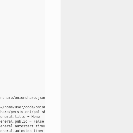
nshare/onionshare.json

=/home/user/code/onionshare/cli/onionshare_cli/resources/wordlis
hare/persistent/polish-pushpin-hydrated.json

eneral.title = None

eneral.public = False

eneral.autostart_timer = 0

eneral.autostop_timer = 0
