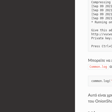
Compressing 
[Sep 09 2021
[Sep 09 2021
[Sep 09 2021
[Sep 09 2021
* Running on
Give this ad
http://vucws
Private key:
Μπορείτε να 
α
Common.log
common
.
log
(
Αυτό είναι χ
του OnionSha