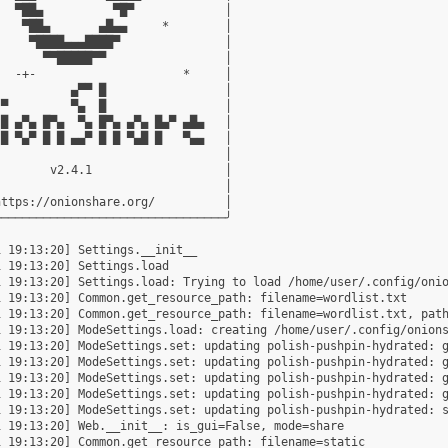
  ▀██▄          ▀█▀             │

   ▀██▄       ▄█▄▄     *        │

    ▀████▄▄▄████▀               │

      ▀▀█████▀▀                 │

  -+-                     *     │

          ▄▀▀ █                 │

▀         ▀▄  █                 │

█ ▄▀▄ █▀▄  ▀▄ █▀▄ ▄▀▄ █▄▀ ▄█▄   │

█ ▀▄▀ █ █ ▄▄▀ █ █ ▀▄█ █   ▀▄▄   │

                                │

       v2.4.1                   │

                                │

ttps://onionshare.org/          │

────────────────────────────────╯

 19:13:20] Settings.__init__

 19:13:20] Settings.load

 19:13:20] Settings.load: Trying to load /home/user/.config/onio
 19:13:20] Common.get_resource_path: filename=wordlist.txt

1 19:13:20] Common.get_resource_path: filename=wordlist.txt, path
1 19:13:20] ModeSettings.load: creating /home/user/.config/onions
 19:13:20] ModeSettings.set: updating polish-pushpin-hydrated: g
 19:13:20] ModeSettings.set: updating polish-pushpin-hydrated: g
 19:13:20] ModeSettings.set: updating polish-pushpin-hydrated: g
 19:13:20] ModeSettings.set: updating polish-pushpin-hydrated: g
 19:13:20] ModeSettings.set: updating polish-pushpin-hydrated: s
 19:13:20] Web.__init__: is_gui=False, mode=share

 19:13:20] Common.get_resource_path: filename=static
