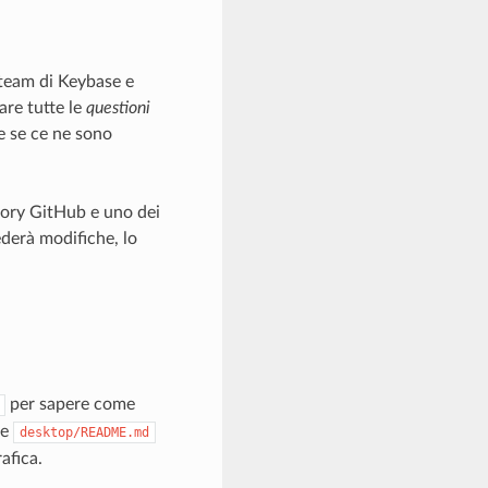
l team di Keybase e
are tutte le
questioni
e se ce ne sono
itory GitHub e uno dei
derà modifiche, lo
per sapere come
le
desktop/README.md
afica.