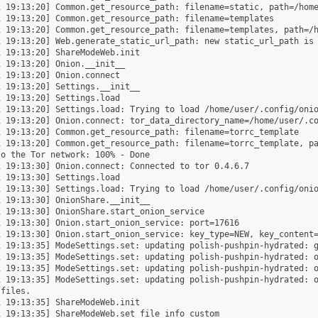
1 19:13:20] Common.get_resource_path: filename=static, path=/home
 19:13:20] Common.get_resource_path: filename=templates

1 19:13:20] Common.get_resource_path: filename=templates, path=/h
1 19:13:20] Web.generate_static_url_path: new static_url_path is 
 19:13:20] ShareModeWeb.init

 19:13:20] Onion.__init__

 19:13:20] Onion.connect

 19:13:20] Settings.__init__

 19:13:20] Settings.load

 19:13:20] Settings.load: Trying to load /home/user/.config/onio
 19:13:20] Onion.connect: tor_data_directory_name=/home/user/.co
 19:13:20] Common.get_resource_path: filename=torrc_template

1 19:13:20] Common.get_resource_path: filename=torrc_template, pa
o the Tor network: 100% - Done

 19:13:30] Onion.connect: Connected to tor 0.4.6.7

 19:13:30] Settings.load

 19:13:30] Settings.load: Trying to load /home/user/.config/onio
 19:13:30] OnionShare.__init__

 19:13:30] OnionShare.start_onion_service

 19:13:30] Onion.start_onion_service: port=17616

 19:13:30] Onion.start_onion_service: key_type=NEW, key_content=
1 19:13:35] ModeSettings.set: updating polish-pushpin-hydrated: g
1 19:13:35] ModeSettings.set: updating polish-pushpin-hydrated: o
1 19:13:35] ModeSettings.set: updating polish-pushpin-hydrated: o
1 19:13:35] ModeSettings.set: updating polish-pushpin-hydrated: o
files.

 19:13:35] ShareModeWeb.init

 19:13:35] ShareModeWeb.set_file_info_custom
