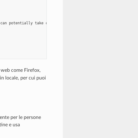
can potentially take control of your computer if you open them. 
 web come Firefox,
n locale, per cui puoi
iente per le persone
tine e usa