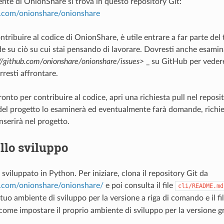
ente di OnionShare si trova in questo repository Git:
b.com/onionshare/onionshare
ntribuire al codice di OnionShare, è utile entrare a far parte de
 su ciò su cui stai pensando di lavorare. Dovresti anche esamin
//github.com/onionshare/onionshare/issues>
_ su GitHub per veder
resti affrontare.
onto per contribuire al codice, apri una richiesta pull nel repos
el progetto lo esaminerà ed eventualmente farà domande, richie
inserirà nel progetto.
llo sviluppo
viluppato in Python. Per iniziare, clona il repository Git da
b.com/onionshare/onionshare/
e poi consulta il file
cli/README.md
 tuo ambiente di sviluppo per la versione a riga di comando e il fi
come impostare il proprio ambiente di sviluppo per la versione gr