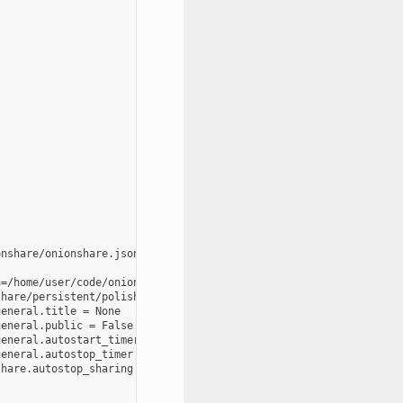
nshare/onionshare.json

=/home/user/code/onionshare/cli/onionshare_cli/resources/wordlis
hare/persistent/polish-pushpin-hydrated.json

eneral.title = None

eneral.public = False

eneral.autostart_timer = 0

eneral.autostop_timer = 0

hare.autostop_sharing = True
