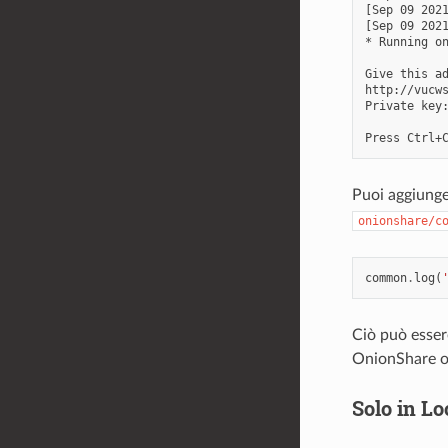
[Sep 09 2021
[Sep 09 2021
* Running on
Give this ad
http://vucws
Private key:
Puoi aggiunge
onionshare/c
common
.
log
(
Ciò può essere
OnionShare o 
Solo in Lo