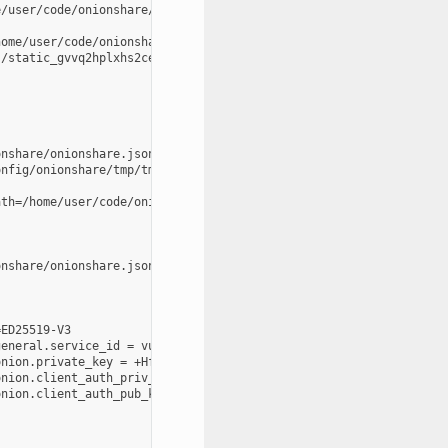
/user/code/onionshare/cli/onionshare_cli/resources/static

ome/user/code/onionshare/cli/onionshare_cli/resources/templates

/static_gvvq2hplxhs2cekk665kagei6m

nshare/onionshare.json

nfig/onionshare/tmp/tmpf3akiouy

th=/home/user/code/onionshare/cli/onionshare_cli/resources/torrc
nshare/onionshare.json

ED25519-V3

eneral.service_id = vucwsdmjt7szoc6pel3puqoxobiepdsowmqaq7pm7dzh
nion.private_key = +HfFALM4MtrNh59ibfMtRwDCIpfpWHIcNh3boahqrHh3T
nion.client_auth_priv_key = G24TSNLIJX7YZM6R7P24AIGRU4N56ZFL7ENZ
nion.client_auth_pub_key = GDY2EPXSS7Q3ELQJFIX2VELTVZ3QEYIGWIZ26