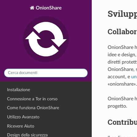
OnionShare
Svilup
Collabor
OnionShare ha
idee e design,
diretti protet
OnionShare, si
account, e
un
«onionshare».
Installazione
OnionShare 
Connessione a Tor in corso
progetto.
Come funziona OnionShare
Utilizzo Avanzato
Contribu
Ricevere Aiuto
Design della sicurezza