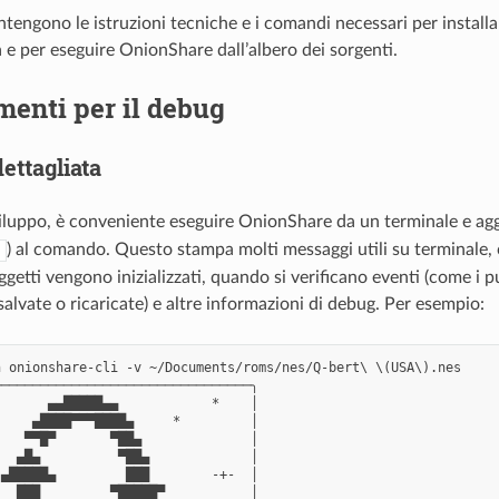
ntengono le istruzioni tecniche e i comandi necessari per install
 e per eseguire OnionShare dall’albero dei sorgenti.
enti per il debug
ettagliata
iluppo, è conveniente eseguire OnionShare da un terminale e agg
) al comando. Questo stampa molti messaggi utili su terminale
getti vengono inizializzati, quando si verificano eventi (come i pul
alvate o ricaricate) e altre informazioni di debug. Per esempio:
 onionshare-cli -v ~/Documents/roms/nes/Q-bert\ \(USA\).nes

────────────────────────────────╮

      ▄▄█████▄▄            *    │

    ▄████▀▀▀████▄     *         │

   ▀▀█▀       ▀██▄              │

  ▄█▄          ▀██▄             │

▄█████▄         ███        -+-  │

  ███         ▀█████▀           │
