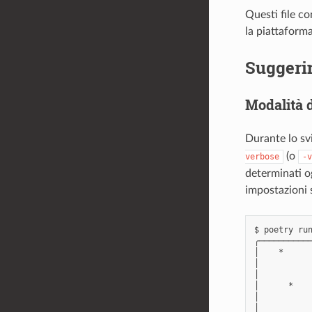
Questi file co
la piattaforma
Suggerim
Modalità d
Durante lo sv
(o
verbose
-v
determinati og
impostazioni s
$ poetry run
╭───────────
│    *      
│           
│           
│      *    
│           
│           