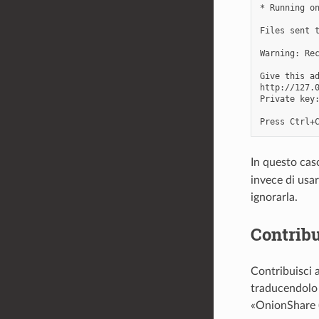
* Running on
Files sent t
Warning: Re
Give this ad
http://127.0
Private key:
In questo cas
invece di usar
ignorarla.
Contribu
Contribuisci 
traducendolo
«OnionShare (