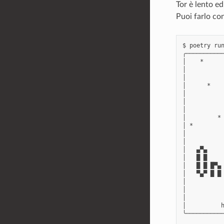
Tor è lento ed
Puoi farlo con
$ poetry run
╭───────────
│    *      
│           
│           
│      *    
│           
│           
│           
│         * 
│ *         
│           
│           
│   ▄▀▄     
│   █ █     
│   █ █ █▀▄ 
│   ▀▄▀ █ █ 
│           
│           
│           
│          h
╰───────────