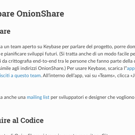
pare OnionShare
are
 un team aperto su Keybase per parlare del progetto, porre do
 e pianificare sviluppi futuri. (Si tratta anche di un modo facile
ti da crittografia end-to-end tra le persone che fanno parte della
mile agli indirizzi OnionShare.) Per usare Keybase, scarica l”
app
isciti a questo team
. All’interno dell’app, vai su «Teams», clicca «
ha anche una
mailing list
per sviluppatori e designer che vogliono
ire al Codice