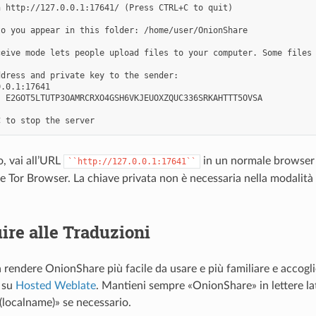
 http://127.0.0.1:17641/ (Press CTRL+C to quit)

o you appear in this folder: /home/user/OnionShare

ceive mode lets people upload files to your computer. Some files 
dress and private key to the sender:

.0.1:17641

 E2GOT5LTUTP3OAMRCRXO4GSH6VKJEUOXZQUC336SRKAHTTT5OVSA

o, vai all’URL
in un normale browser
``http://127.0.0.1:17641``
e Tor Browser. La chiave privata non è necessaria nella modalità i
ire alle Traduzioni
a rendere OnionShare più facile da usare e più familiare e accogl
 su
Hosted Weblate
. Mantieni sempre «OnionShare» in lettere la
localname)» se necessario.