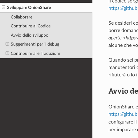
Il codice sorg
Sviluppare OnionShare
https://githu
Collaborare
Se desideri co
Contribuire al Codice
porre domande
Avvio dello sviluppo
aperte <https:
Suggerimenti per il debug
alcune che vor
Contribuire alle Traduzioni
Quando sei pr
manutentori d
rifiuterà o lo 
Avvio de
OnionShare è s
https://githu
configurare il
per imparare 