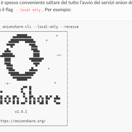
 è spesso conveniente saltare del tutto l’avvio dei servizi onion d
 il flag
. Per esempio:
--local-only
 onionshare-cli --local-only --receive

────────────────────────────────╮

      ▄▄█████▄▄            *    │

    ▄████▀▀▀████▄     *         │

   ▀▀█▀       ▀██▄              │

  ▄█▄          ▀██▄             │

▄█████▄         ███        -+-  │

  ███         ▀█████▀           │

  ▀██▄          ▀█▀             │

   ▀██▄       ▄█▄▄     *        │

    ▀████▄▄▄████▀               │

      ▀▀█████▀▀                 │

  -+-                     *     │

          ▄▀▀ █                 │

▀         ▀▄  █                 │

█ ▄▀▄ █▀▄  ▀▄ █▀▄ ▄▀▄ █▄▀ ▄█▄   │

█ ▀▄▀ █ █ ▄▄▀ █ █ ▀▄█ █   ▀▄▄   │

                                │

       v2.4.1                   │

                                │

ttps://onionshare.org/          │

────────────────────────────────╯
