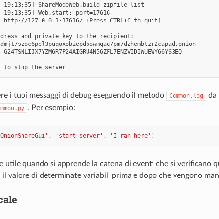
 19:13:35] ShareModeWeb.build_zipfile_list

 19:13:35] Web.start: port=17616

 http://127.0.0.1:17616/ (Press CTRL+C to quit)

dress and private key to the recipient:

dmjt7szoc6pel3puqoxobiepdsowmqaq7pm7dzhembtzr2capad.onion

 G24TSNLIJX7YZM6R7P24AIGRU4N56ZFL7ENZVIDIWUEWY66YS3EQ

re i tuoi messaggi di debug eseguendo il metodo
da
Common.log
. Per esempio:
ommon.py
'OnionShareGui'
,
'start_server'
,
'I ran here'
)
 utile quando si apprende la catena di eventi che si verificano qu
il valore di determinate variabili prima e dopo che vengono man
cale