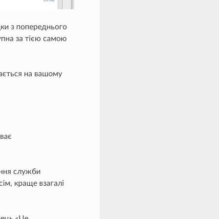
дки з попереднього
упна за тією самою
гається на вашому
иває
ення служби
ім, краще взагалі
рець «Це