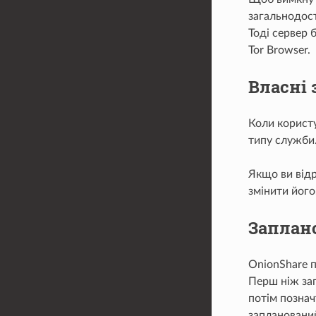
загальнодост
Тоді сервер 
Tor Browser.
Власні 
Коли користу
типу служби.
Якщо ви відр
змінити його
Заплан
OnionShare п
Перш ніж зап
потім познач
запланований