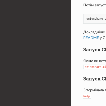
Потім запуст
onionshare
-
Докладніше п
README
у Gi
Запуск CL
Якщо ви вст
onionshare.c
Запуск C
З термінала
help