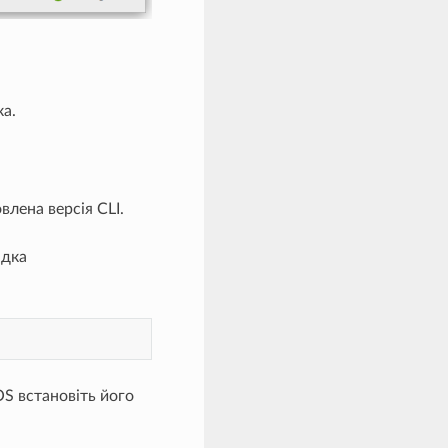
а.
лена версія CLI.
ядка
OS встановіть його