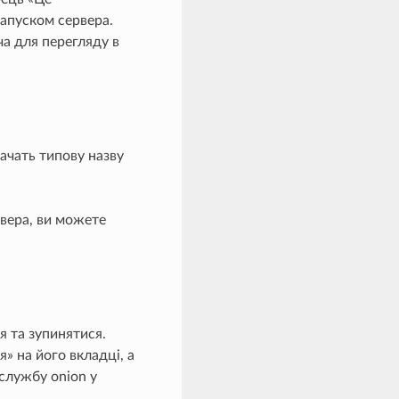
апуском сервера.
а для перегляду в
ачать типову назву
вера, ви можете
я та зупинятися.
» на його вкладці, а
службу onion у