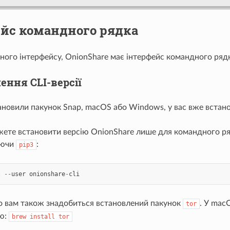
ейс командного рядка
ного інтерфейсу, OnionShare має інтерфейс командного рядк
ення CLI-версії
новили пакунок Snap, macOS або Windows, у вас вже встанов
жете встановити версію OnionShare лише для командного р
уючи
:
pip3
l
--
user
onionshare
-
cli
о вам також знадобиться встановлений пакунок
. У mac
tor
ю:
brew
install
tor