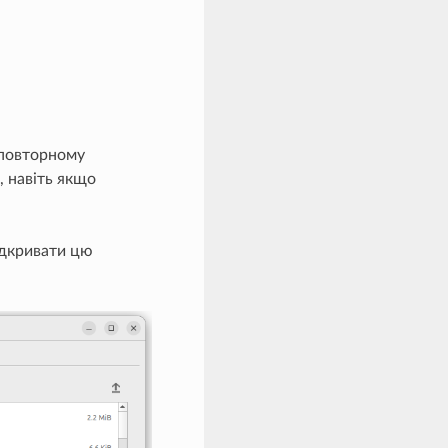
 повторному
, навіть якщо
ідкривати цю