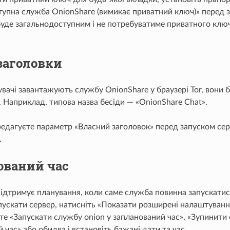
упна служба OnionShare (вимикає приватний ключ)» перед з
буде загальнодоступним і не потребуватиме приватного ключ
заголовки
вачі завантажують службу OnionShare у браузері Tor, вони б
 Наприклад, типова назва бесіди — «OnionShare Chat».
едагуєте параметр «Власний заголовок» перед запуском сер
.
ований час
ідтримує планування, коли саме служба повинна запускатис
ускати сервер, натисніть «Показати розширені налаштування
те «Запускати службу onion у запланований час», «Зупинити 
 час» або обидва і встановіть бажані дати та час.