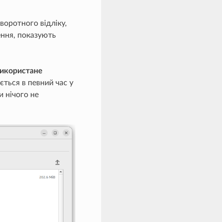
воротного відліку,
ення, показують
використане
ться в певний час у
и нічого не