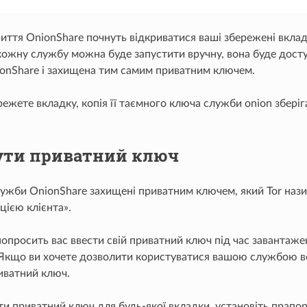
риття OnionShare почнуть відкриватися ваші збережені вкла
 кожну службу можна буде запустити вручну, вона буде дост
onShare і захищена тим самим приватним ключем.
ежете вкладку, копія її таємного ключа служби onion збері
ти приватний ключ
лужби OnionShare захищені приватним ключем, який Tor наз
цією клієнта».
попросить вас ввести свій приватний ключ під час завантаж
 Якщо ви хочете дозволити користуватися вашою службою вс
иватний ключ.
и приватний ключ для будь-якої вкладки, установіть прапо