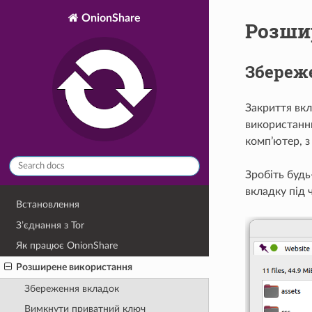
OnionShare
Розши
Збереж
Закриття вкл
використанню
комп’ютер, з
Зробіть буд
вкладку під 
Встановлення
З’єднання з Tor
Як працює OnionShare
Розширене використання
Збереження вкладок
Вимкнути приватний ключ