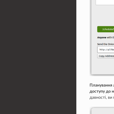
Планування 
доступу до н
давності, ви