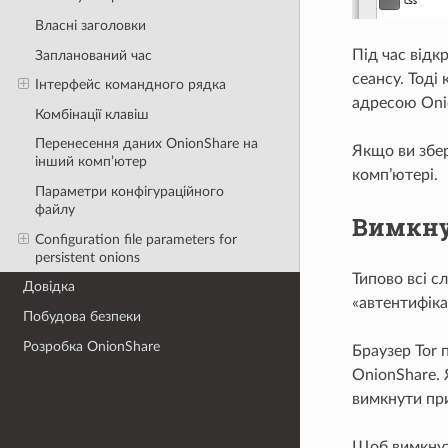
Власні заголовки
Під час відк
Запланований час
сеансу. Тоді
Інтерфейс командного рядка
адресою Oni
Комбінації клавіш
Перенесення даних OnionShare на
Якщо ви збер
інший комп’ютер
комп’ютері.
Параметри конфігураційного
файлу
Вимкну
Configuration file parameters for
persistent onions
Типово всі с
Довідка
«автентифіка
Побудова безпеки
Розробка OnionShare
Браузер Tor 
OnionShare.
вимкнути пр
Щоб вимкнут