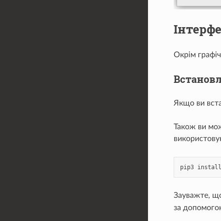
Інтерф
Окрім графіч
Встановл
Якщо ви вста
Також ви мо
використов
pip3
instal
Зауважте, щ
за допомого