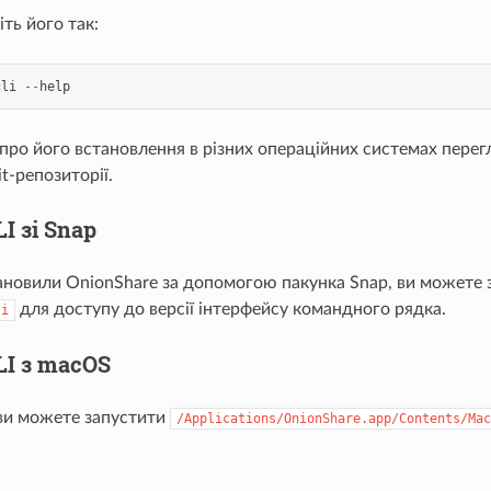
іть його так:
cli
--
help
ро його встановлення в різних операційних системах перег
t-репозиторії.
I зі Snap
ановили OnionShare за допомогою пакунка Snap, ви можете 
для доступу до версії інтерфейсу командного рядка.
li
LI з macOS
 ви можете запустити
/Applications/OnionShare.app/Contents/Mac