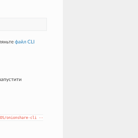
ляньте
файл CLI
запустити
OS/onionshare-cli
--