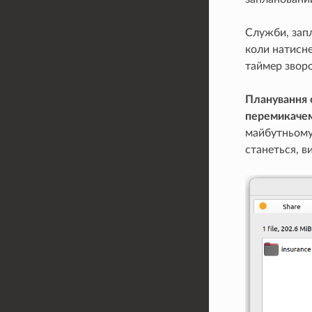
Служби, запл
коли натисне
таймер зворо
Планування 
перемикачем
майбутньому,
станеться, в