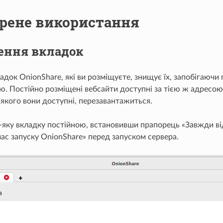
рене використання
ення вкладок
адок OnionShare, які ви розміщуєте, знищує їх, запобігаючи
. Постійно розміщені вебсайти доступні за тією ж адресою
 якого вони доступні, перезавантажиться.
ь-яку вкладку постійною, встановивши прапорець «Завжди в
час запуску OnionShare» перед запуском сервера.