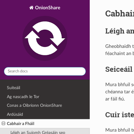
OnionShare
Cabhair
Léigh a
Gheobhaidh tú
féachaint an 
Seiceáil
Mura bhfuil s
Suiteáil
chéanna tar éi
Ag nascadh le Tor
ar fáil fiú.
Conas a Oibríonn OnionShare
Cuir ist
Ardúsáid
Cabhair a Fháil
Mura bhfuil t
Léigh an Suíomh Gréasáin seo