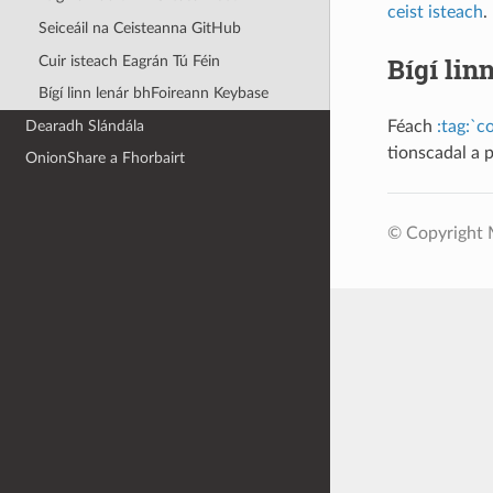
ceist isteach
.
Seiceáil na Ceisteanna GitHub
Bígí lin
Cuir isteach Eagrán Tú Féin
Bígí linn lenár bhFoireann Keybase
Dearadh Slándála
Féach
:tag:`c
tionscadal a p
OnionShare a Fhorbairt
© Copyright M