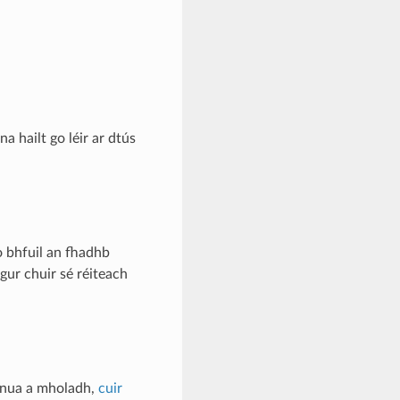
 hailt go léir ar dtús
o bhfuil an fhadhb
 gur chuir sé réiteach
é nua a mholadh,
cuir