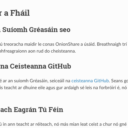
 a Fháil
n Suíomh Gréasáin seo
 treoracha maidir le conas OnionShare a úsáid. Breathnaigh trí na
bhfreagraíonn aon rud do cheisteanna.
 na Ceisteanna GitHub
é ar an suíomh Gréasáin, seiceáil na
ceisteanna GitHub
. Seans g
s teacht ar dhuine eile agus gur ardaigh sé leis na forbróirí é, nó
each Eagrán Tú Féin
ú in ann teacht ar réiteach, nó más mian leat ceist a chur nó gn