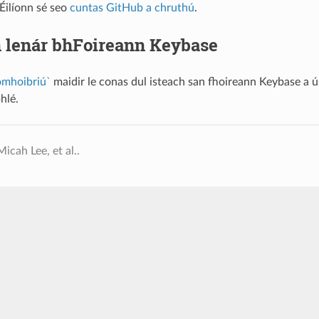
 Éilíonn sé seo
cuntas GitHub a chruthú
.
n lenár bhFoireann Keybase
omhoibriú`
maidir le conas dul isteach san fhoireann Keybase a 
hlé.
icah Lee, et al..