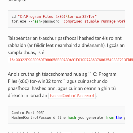
cd
"C:\Program Files (x86)
\t
or-win32\Tor"
tor
.
exe
--
hash
-
password
"comprised stumble rummage work av
Taispeántar an t-aschur pasfhocal hashed tar éis roinnt
rabhaidh (ar féidir leat neamhaird a dhéanamh). I gcás an
sampla thuas, is é
16:00322E903D96DE986058BB9ABDA91E010D7A863768635AC38E213FDB
Anois cruthaigh téacschomhad nua ag `` C: Program
Files (x86) tor-win32 torrc`` agus cuir aschur do
phasfhocal hashed ann, agus cuir an ceann a ghin tú
díreach in ionad an
:
HashedControlPassword
ControlPort
9051
HashedControlPassword
(
the
hash
you
generate
from
the
pass