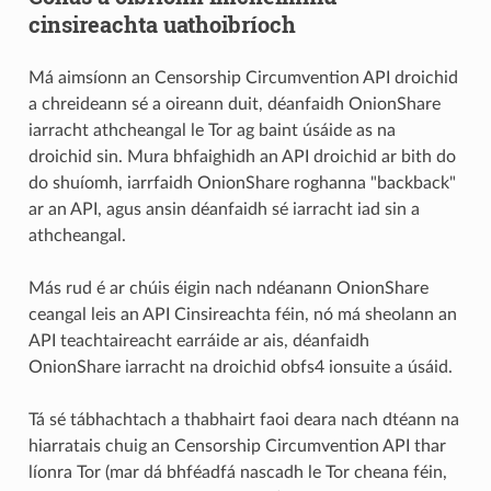
cinsireachta uathoibríoch
Má aimsíonn an Censorship Circumvention API droichid
a chreideann sé a oireann duit, déanfaidh OnionShare
iarracht athcheangal le Tor ag baint úsáide as na
droichid sin. Mura bhfaighidh an API droichid ar bith do
do shuíomh, iarrfaidh OnionShare roghanna "backback"
ar an API, agus ansin déanfaidh sé iarracht iad sin a
athcheangal.
Más rud é ar chúis éigin nach ndéanann OnionShare
ceangal leis an API Cinsireachta féin, nó má sheolann an
API teachtaireacht earráide ar ais, déanfaidh
OnionShare iarracht na droichid obfs4 ionsuite a úsáid.
Tá sé tábhachtach a thabhairt faoi deara nach dtéann na
hiarratais chuig an Censorship Circumvention API thar
líonra Tor (mar dá bhféadfá nascadh le Tor cheana féin,