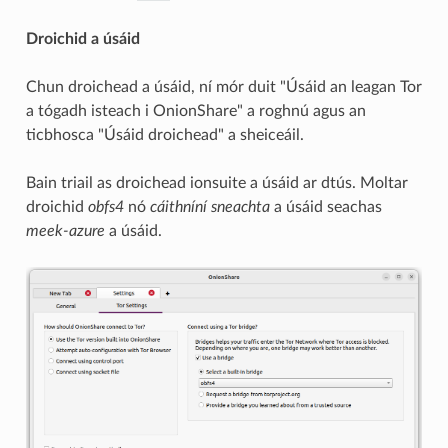
Droichid a úsáid
Chun droichead a úsáid, ní mór duit "Úsáid an leagan Tor
a tógadh isteach i OnionShare" a roghnú agus an
ticbhosca "Úsáid droichead" a sheiceáil.
Bain triail as droichead ionsuite a úsáid ar dtús. Moltar
droichid
obfs4
nó
cáithníní sneachta
a úsáid seachas
meek-azure
a úsáid.