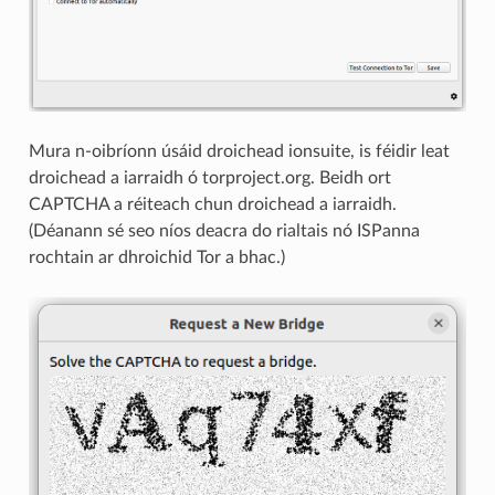
Mura n-oibríonn úsáid droichead ionsuite, is féidir leat
droichead a iarraidh ó torproject.org. Beidh ort
CAPTCHA a réiteach chun droichead a iarraidh.
(Déanann sé seo níos deacra do rialtais nó ISPanna
rochtain ar dhroichid Tor a bhac.)