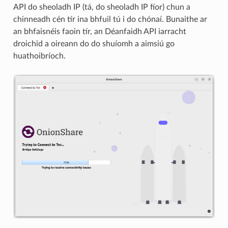
API do sheoladh IP (tá, do sheoladh IP fíor) chun a
chinneadh cén tír ina bhfuil tú i do chónaí. Bunaithe ar
an bhfaisnéis faoin tír, an Déanfaidh API iarracht
droichid a oireann do do shuíomh a aimsiú go
huathoibríoch.