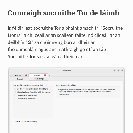
Cumraigh socruithe Tor de láimh
Is féidir leat socruithe Tor a bhaint amach trí "Socruithe
Líonra" a chliceáil ar an scáileán fáilte, nó cliceáil ar an
deilbhín "⚙" sa chúinne ag bun ar dheis an
fheidhmchláir, agus ansin athraigh go dtí an táb
Socruithe Tor sa scáileán a fheictear.