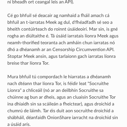
ní bheadh ort ceangal leis an API).
Cé go bhfuil sé deacair ag namhaid a fháil amach cá
bhfuil an t-iarratas Meek ag dul, d'fhéadfadh sé seo a
bheith contúirteach do roinnt úsáideoirí. Mar sin, is gné
rogha an diúltaithe é. Tá úsáid iarratais líonra Meek agus
neamh-thorified teoranta ach amháin chun iarratas nó
dhó a dhéanamh ar an Censorship Circumvention API.
Stoptar Meek ansin, agus tarlaíonn gach iarratas líonra
breise thar líonra Tor.
Mura bhfuil tú compordach le hiarratas a dhéanamh
nach dtéann thar líonra Tor, is féidir leat "Socruithe
Líonra" a chliceáil (nó ar an deilbhín Socruithe sa
chúinne ag bun ar dheis, agus an cluaisín Socruithe Tor
ina dhiaidh sin sa scáileán a fheictear), agus droichid a
chumrú de láimh. Tar éis duit aon socruithe droichid a
shábháil, déanfaidh OnionShare iarracht na droichid sin
a úsáid arís.