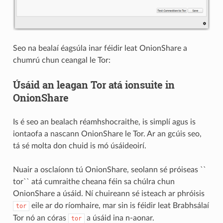
Seo na bealaí éagsúla inar féidir leat OnionShare a
chumrú chun ceangal le Tor:
Úsáid an leagan Tor atá ionsuite in
OnionShare
Is é seo an bealach réamhshocraithe, is simplí agus is
iontaofa a nascann OnionShare le Tor. Ar an gcúis seo,
tá sé molta don chuid is mó úsáideoirí.
Nuair a osclaíonn tú OnionShare, seolann sé próiseas ``
tor`` atá cumraithe cheana féin sa chúlra chun
OnionShare a úsáid. Ní chuireann sé isteach ar phróisis
eile ar do ríomhaire, mar sin is féidir leat Brabhsálaí
tor
Tor nó an córas
a úsáid ina n-aonar.
tor