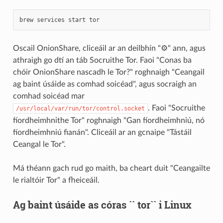
brew
services
start
tor
Oscail OnionShare, cliceáil ar an deilbhín "⚙" ann, agus
athraigh go dtí an táb Socruithe Tor. Faoi "Conas ba
chóir OnionShare nascadh le Tor?" roghnaigh "Ceangail
ag baint úsáide as comhad soicéad", agus socraigh an
comhad soicéad mar
. Faoi "Socruithe
/usr/local/var/run/tor/control.socket
fíordheimhnithe Tor" roghnaigh "Gan fíordheimhniú, nó
fíordheimhniú fianán". Cliceáil ar an gcnaipe "Tástáil
Ceangal le Tor".
Má théann gach rud go maith, ba cheart duit "Ceangailte
le rialtóir Tor" a fheiceáil.
Ag baint úsáide as córas `` tor`` i Linux