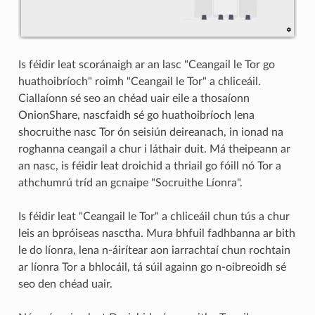
Is féidir leat scoránaigh ar an lasc "Ceangail le Tor go
huathoibríoch" roimh "Ceangail le Tor" a chliceáil.
Ciallaíonn sé seo an chéad uair eile a thosaíonn
OnionShare, nascfaidh sé go huathoibríoch lena
shocruithe nasc Tor ón seisiún deireanach, in ionad na
roghanna ceangail a chur i láthair duit. Má theipeann ar
an nasc, is féidir leat droichid a thriail go fóill nó Tor a
athchumrú tríd an gcnaipe "Socruithe Líonra".
Is féidir leat "Ceangail le Tor" a chliceáil chun tús a chur
leis an bpróiseas nasctha. Mura bhfuil fadhbanna ar bith
le do líonra, lena n-áirítear aon iarrachtaí chun rochtain
ar líonra Tor a bhlocáil, tá súil againn go n-oibreoidh sé
seo den chéad uair.