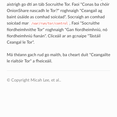
aistrigh go dtí an táb Socruithe Tor. Faoi "Conas ba chóir
OnionShare nascadh le Tor?" roghnaigh "Ceangail ag
baint úsáide as comhad soicéad". Socraigh an comhad
soicéad mar
. Faoi "Socruithe
/var/run/tor/control
fíordheimhnithe Tor" roghnaigh "Gan fíordheimhniú, nó
fíordheimhniú fianán". Cliceáil ar an gcnaipe "Tástáil
Ceangal le Tor".
Má théann gach rud go maith, ba cheart duit "Ceangailte
le rialtóir Tor" a fheiceáil.
© Copyright Micah Lee, et al..