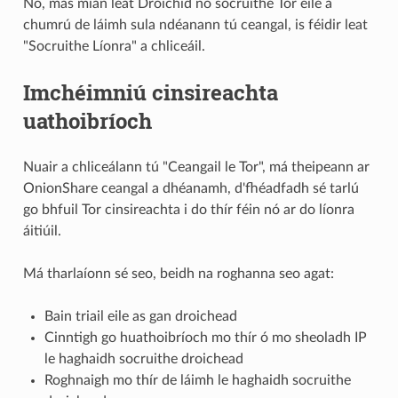
Nó, más mian leat Droichid nó socruithe Tor eile a
chumrú de láimh sula ndéanann tú ceangal, is féidir leat
"Socruithe Líonra" a chliceáil.
Imchéimniú cinsireachta
uathoibríoch
Nuair a chliceálann tú "Ceangail le Tor", má theipeann ar
OnionShare ceangal a dhéanamh, d'fhéadfadh sé tarlú
go bhfuil Tor cinsireachta i do thír féin nó ar do líonra
áitiúil.
Má tharlaíonn sé seo, beidh na roghanna seo agat:
Bain triail eile as gan droichead
Cinntigh go huathoibríoch mo thír ó mo sheoladh IP
le haghaidh socruithe droichead
Roghnaigh mo thír de láimh le haghaidh socruithe