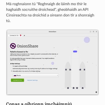
Má roghnaíonn tú "Roghnaigh de láimh mo thír le
haghaidh socruithe droichead", gheobhaidh an API
Cinsireachta na droichid a oireann don tír a shonraigh
tú.
Conas a oibríonn imchéimniú