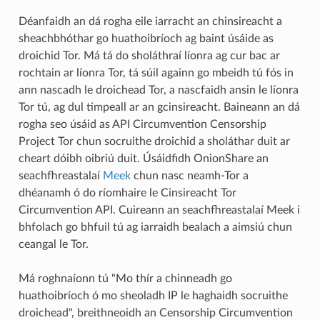
Déanfaidh an dá rogha eile iarracht an chinsireacht a
sheachbhóthar go huathoibríoch ag baint úsáide as
droichid Tor. Má tá do sholáthraí líonra ag cur bac ar
rochtain ar líonra Tor, tá súil againn go mbeidh tú fós in
ann nascadh le droichead Tor, a nascfaidh ansin le líonra
Tor tú, ag dul timpeall ar an gcinsireacht. Baineann an dá
rogha seo úsáid as API Circumvention Censorship
Project Tor chun socruithe droichid a sholáthar duit ar
cheart dóibh oibriú duit. Úsáidfidh OnionShare an
seachfhreastalaí
Meek
chun nasc neamh-Tor a
dhéanamh ó do ríomhaire le Cinsireacht Tor
Circumvention API. Cuireann an seachfhreastalaí Meek i
bhfolach go bhfuil tú ag iarraidh bealach a aimsiú chun
ceangal le Tor.
Má roghnaíonn tú "Mo thír a chinneadh go
huathoibríoch ó mo sheoladh IP le haghaidh socruithe
droichead", breithneoidh an Censorship Circumvention