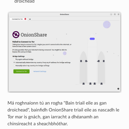
droichead
Má roghnaíonn tú an rogha "Bain triail eile as gan
droichead", bainfidh OnionShare triail eile as nascadh le
Tor mar is gnách, gan iarracht a dhéanamh an
chinsireacht a sheachbhóthar.