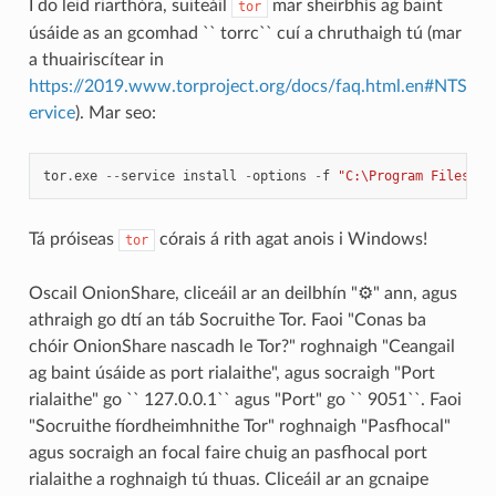
I do leid riarthóra, suiteáil
mar sheirbhís ag baint
tor
úsáide as an gcomhad `` torrc`` cuí a chruthaigh tú (mar
a thuairiscítear in
https://2019.www.torproject.org/docs/faq.html.en#NTS
ervice
). Mar seo:
tor
.
exe
--
service
install
-
options
-
f
"C:\Program Files (x
Tá próiseas
córais á rith agat anois i Windows!
tor
Oscail OnionShare, cliceáil ar an deilbhín "⚙" ann, agus
athraigh go dtí an táb Socruithe Tor. Faoi "Conas ba
chóir OnionShare nascadh le Tor?" roghnaigh "Ceangail
ag baint úsáide as port rialaithe", agus socraigh "Port
rialaithe" go `` 127.0.0.1`` agus "Port" go `` 9051``. Faoi
"Socruithe fíordheimhnithe Tor" roghnaigh "Pasfhocal"
agus socraigh an focal faire chuig an pasfhocal port
rialaithe a roghnaigh tú thuas. Cliceáil ar an gcnaipe