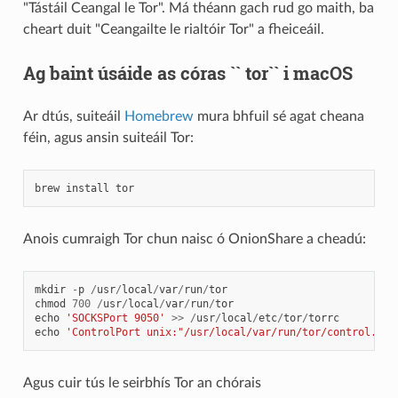
"Tástáil Ceangal le Tor". Má théann gach rud go maith, ba
cheart duit "Ceangailte le rialtóir Tor" a fheiceáil.
Ag baint úsáide as córas `` tor`` i macOS
Ar dtús, suiteáil
Homebrew
mura bhfuil sé agat cheana
féin, agus ansin suiteáil Tor:
brew
install
tor
Anois cumraigh Tor chun naisc ó OnionShare a cheadú:
mkdir
-
p
/
usr
/
local
/
var
/
run
/
tor
chmod
700
/
usr
/
local
/
var
/
run
/
tor
echo
'SOCKSPort 9050'
>>
/
usr
/
local
/
etc
/
tor
/
torrc
echo
'ControlPort unix:"/usr/local/var/run/tor/control.soc
Agus cuir tús le seirbhís Tor an chórais