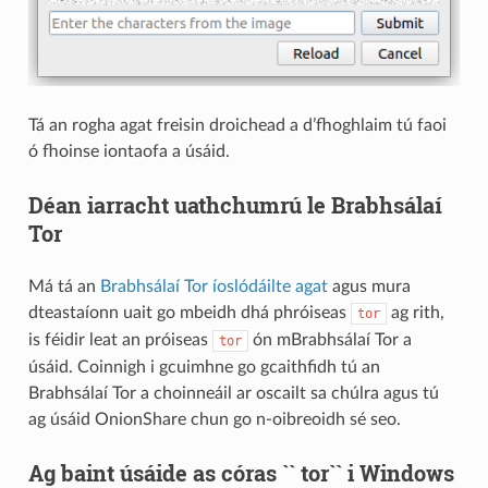
Tá an rogha agat freisin droichead a d’fhoghlaim tú faoi
ó fhoinse iontaofa a úsáid.
Déan iarracht uathchumrú le Brabhsálaí
Tor
Má tá an
Brabhsálaí Tor íoslódáilte agat
agus mura
dteastaíonn uait go mbeidh dhá phróiseas
ag rith,
tor
is féidir leat an próiseas
ón mBrabhsálaí Tor a
tor
úsáid. Coinnigh i gcuimhne go gcaithfidh tú an
Brabhsálaí Tor a choinneáil ar oscailt sa chúlra agus tú
ag úsáid OnionShare chun go n-oibreoidh sé seo.
Ag baint úsáide as córas `` tor`` i Windows