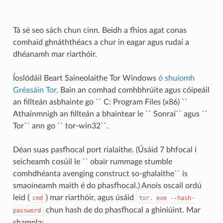
Tá sé seo sách chun cinn. Beidh a fhios agat conas
comhaid ghnáththéacs a chur in eagar agus rudaí a
dhéanamh mar riarthóir.
Íoslódáil Beart Saineolaithe Tor Windows
ó shuíomh
Gréasáin Tor
. Bain an comhad comhbhrúite agus cóipeáil
an fillteán asbhainte go `` C: Program Files (x86) ``
Athainmnigh an fillteán a bhaintear le `` Sonraí`` agus ``
Tor`` ann go `` tor-win32``.
Déan suas pasfhocal port rialaithe. (Úsáid 7 bhfocal i
seicheamh cosúil le `` obair rummage stumble
comhdhéanta avenging construct so-ghalaithe`` is
smaoineamh maith é do phasfhocal.) Anois oscail ordú
leid (
) mar riarthóir, agus úsáid
cmd
tor.
exe
--hash-
chun hash de do phasfhocal a ghiniúint. Mar
password
shampla: