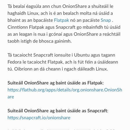
Tá bealaí éagsúla ann chun OnionShare a shuiteáil le
haghaidh Linux, ach is é an bealach molta ná úsáid a
bhaint as an bpacáiste
Flatpak
nó an pacáiste
Snap
.
Cinntíonn Flatpak agus Snapcraft go mbainfidh tú úsáid
as an leagan is nua i gcónaí agus OnionShare a reáchtáil
taobh istigh de bhosca gainimh.
Tá tacaíocht Snapcraft ionsuite i Ubuntu agus tagann
Fedora le tacaíocht Flatpak, ach is fút féin a úsáideann
tú. Oibríonn an dá cheann i ngach dáileadh Linux.
Suiteáil OnionShare ag baint úsáide as Flatpak
:
https://flathub.org/apps/details/org.onionshare.OnionSh
are
Suiteáil OnionShare ag baint úsáide as Snapcraft
:
https://snapcraft.io/onionshare