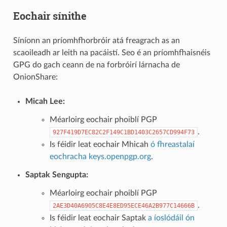
Eochair sínithe
Síníonn an príomhfhorbróir atá freagrach as an
scaoileadh ar leith na pacáistí. Seo é an príomhfhaisnéis
GPG do gach ceann de na forbróirí lárnacha de
OnionShare:
Micah Lee:
Méarloirg eochair phoiblí PGP
.
927F419D7EC82C2F149C1BD1403C2657CD994F73
Is féidir leat eochair Mhicah
ó fhreastalaí
eochracha keys.openpgp.org
.
Saptak Sengupta:
Méarloirg eochair phoiblí PGP
.
2AE3D40A6905C8E4E8ED95ECE46A2B977C14666B
Is féidir leat eochair Saptak
a íoslódáil ón