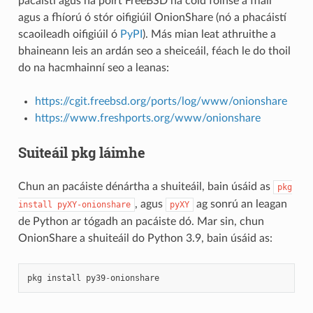
pacáistí agus na poirt FreeBSD na cóid foinse a fháil
agus a fhíorú ó stór oifigiúil OnionShare (nó a phacáistí
scaoileadh oifigiúil ó
PyPI
). Más mian leat athruithe a
bhaineann leis an ardán seo a sheiceáil, féach le do thoil
do na hacmhainní seo a leanas:
https://cgit.freebsd.org/ports/log/www/onionshare
https://www.freshports.org/www/onionshare
Suiteáil pkg láimhe
Chun an pacáiste dénártha a shuiteáil, bain úsáid as
pkg
, agus
ag sonrú an leagan
install
pyXY-onionshare
pyXY
de Python ar tógadh an pacáiste dó. Mar sin, chun
OnionShare a shuiteáil do Python 3.9, bain úsáid as:
pkg
install
py39
-
onionshare