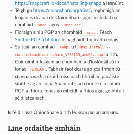
https://snapcraft.io/docs/installing-snapd
a leanúint.
Téigh go
https://onionshare.org/dist/
, roghnaigh an
leagan is déanaí de OnionShare, agus íoslódáil na
comhaid
agus
.
.snap
.snap.asc
Fíoraigh síniú PGP an chomhaid
. Féach
.snap
Sínithe PGP á bhfíorú
le haghaidh tuilleadh eolais.
Suiteáil an comhad
trí
.snap
snap
install
--
a rith.
contúirteach
onionshare_VERSION_amd64.snap
Cuir uimhir leagain an chomhaid a d'íoslódáil tú in
ionad
. Tabhair faoi deara go gcaithfidh tú
--
VERSION
chontúirteach
a úsáid toisc nach bhfuil an pacáiste
sínithe ag an siopa Snapcraft, ach rinne tú a shíniú
PGP a fhíorú, ionas go mbeidh a fhios agat go bhfuil
sé dlisteanach.
Is féidir leat OnionShare a rith le:
snap run onionshare
.
Líne ordaithe amháin