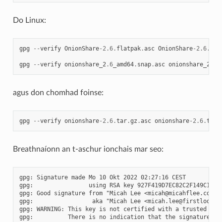
Do Linux:
gpg
--
verify
OnionShare
-
2.6
.
flatpak
.
asc
OnionShare
-
2.6
.
fla
gpg
--
verify
onionshare_2
.6
_amd64
.
snap
.
asc
onionshare_2
.6
_
agus don chomhad foinse:
gpg
--
verify
onionshare
-
2.6
.
tar
.
gz
.
asc
onionshare
-
2.6
.
tar
.
Breathnaíonn an t-aschur ionchais mar seo:
gpg: Signature made Mo 10 Okt 2022 02:27:16 CEST

gpg:                using RSA key 927F419D7EC82C2F149C1BD14
gpg: Good signature from "Micah Lee <micah@micahflee.com>" 
gpg:                 aka "Micah Lee <micah.lee@firstlook.me
gpg: WARNING: This key is not certified with a trusted sign
gpg:          There is no indication that the signature bel