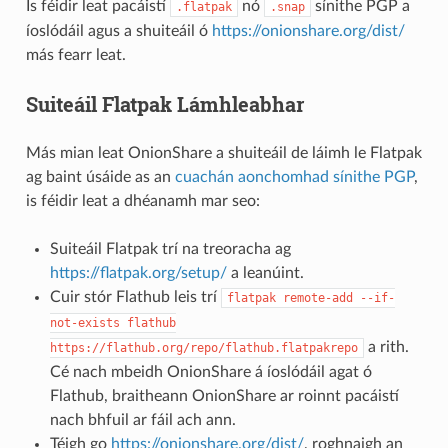
Is féidir leat pacáistí
nó
sínithe PGP a
.flatpak
.snap
íoslódáil agus a shuiteáil ó
https://onionshare.org/dist/
más fearr leat.
Suiteáil Flatpak Lámhleabhar
Más mian leat OnionShare a shuiteáil de láimh le Flatpak
ag baint úsáide as an
cuachán aonchomhad sínithe PGP
,
is féidir leat a dhéanamh mar seo:
Suiteáil Flatpak trí na treoracha ag
https://flatpak.org/setup/
a leanúint.
Cuir stór Flathub leis trí
flatpak
remote-add
--if-
not-exists
flathub
a rith.
https://flathub.org/repo/flathub.flatpakrepo
Cé nach mbeidh OnionShare á íoslódáil agat ó
Flathub, braitheann OnionShare ar roinnt pacáistí
nach bhfuil ar fáil ach ann.
Téigh go
https://onionshare.org/dist/
, roghnaigh an