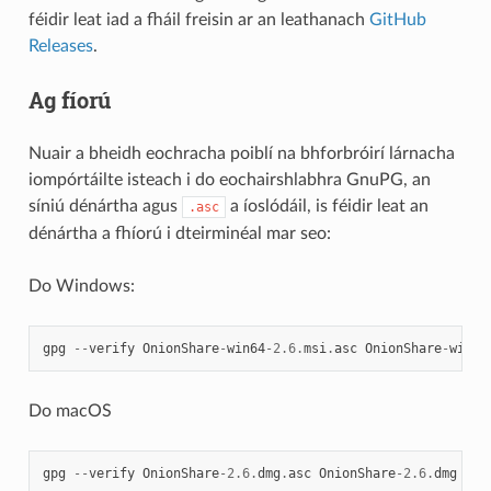
féidir leat iad a fháil freisin ar an leathanach
GitHub
Releases
.
Ag fíorú
Nuair a bheidh eochracha poiblí na bhforbróirí lárnacha
iompórtáilte isteach i do eochairshlabhra GnuPG, an
síniú dénártha agus
a íoslódáil, is féidir leat an
.asc
dénártha a fhíorú i dteirminéal mar seo:
Do Windows:
gpg
--
verify
OnionShare
-
win64
-
2.6
.
msi
.
asc
OnionShare
-
win64
Do macOS
gpg
--
verify
OnionShare
-
2.6
.
dmg
.
asc
OnionShare
-
2.6
.
dmg