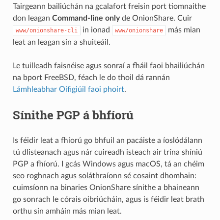
Tairgeann bailiúchán na gcalafort freisin port tiomnaithe
don leagan
Command-line only
de OnionShare. Cuir
in ionad
más mian
www/onionshare-cli
www/onionshare
leat an leagan sin a shuiteáil.
Le tuilleadh faisnéise agus sonraí a fháil faoi bhailiúchán
na bport FreeBSD, féach le do thoil dá rannán
Lámhleabhar Oifigiúil faoi phoirt
.
Sínithe PGP á bhfíorú
Is féidir leat a fhíorú go bhfuil an pacáiste a íoslódálann
tú dlisteanach agus nár cuireadh isteach air trína shíniú
PGP a fhíorú. I gcás Windows agus macOS, tá an chéim
seo roghnach agus soláthraíonn sé cosaint dhomhain:
cuimsíonn na binaries OnionShare sínithe a bhaineann
go sonrach le córais oibriúcháin, agus is féidir leat brath
orthu sin amháin más mian leat.