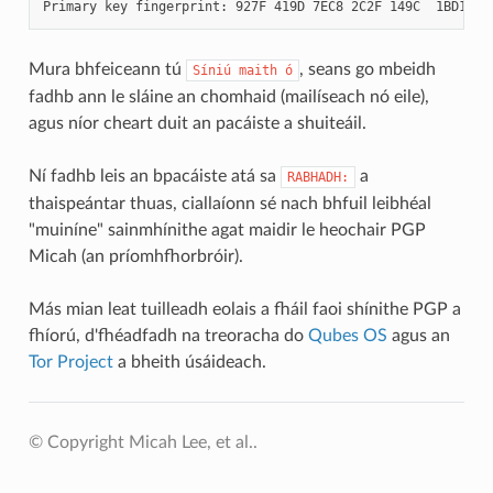
Mura bhfeiceann tú
, seans go mbeidh
Síniú
maith
ó
fadhb ann le sláine an chomhaid (mailíseach nó eile),
agus níor cheart duit an pacáiste a shuiteáil.
Ní fadhb leis an bpacáiste atá sa
a
RABHADH:
thaispeántar thuas, ciallaíonn sé nach bhfuil leibhéal
"muiníne" sainmhínithe agat maidir le heochair PGP
Micah (an príomhfhorbróir).
Más mian leat tuilleadh eolais a fháil faoi shínithe PGP a
fhíorú, d'fhéadfadh na treoracha do
Qubes OS
agus an
Tor Project
a bheith úsáideach.
© Copyright Micah Lee, et al..