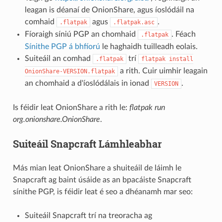
leagan is déanaí de OnionShare, agus íoslódáil na
comhaid
agus
.
.flatpak
.flatpak.asc
Fíoraigh síniú PGP an chomhaid
. Féach
.flatpak
Sínithe PGP á bhfíorú
le haghaidh tuilleadh eolais.
Suiteáil an comhad
trí
.flatpak
flatpak
install
a rith. Cuir uimhir leagain
OnionShare-VERSION.flatpak
an chomhaid a d'íoslódálais in ionad
.
VERSION
Is féidir leat OnionShare a rith le:
flatpak run
org.onionshare.OnionShare
.
Suiteáil Snapcraft Lámhleabhar
Más mian leat OnionShare a shuiteáil de láimh le
Snapcraft ag baint úsáide as an bpacáiste Snapcraft
sínithe PGP, is féidir leat é seo a dhéanamh mar seo:
Suiteáil Snapcraft trí na treoracha ag