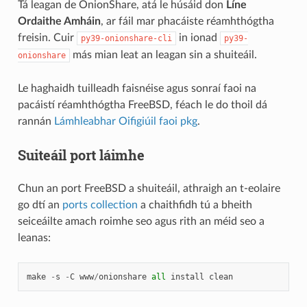
Tá leagan de OnionShare, atá le húsáid don
Líne
Ordaithe Amháin
, ar fáil mar phacáiste réamhthógtha
freisin. Cuir
in ionad
py39-onionshare-cli
py39-
más mian leat an leagan sin a shuiteáil.
onionshare
Le haghaidh tuilleadh faisnéise agus sonraí faoi na
pacáistí réamhthógtha FreeBSD, féach le do thoil dá
rannán
Lámhleabhar Oifigiúil faoi pkg
.
Suiteáil port láimhe
Chun an port FreeBSD a shuiteáil, athraigh an t-eolaire
go dtí an
ports collection
a chaithfidh tú a bheith
seiceáilte amach roimhe seo agus rith an méid seo a
leanas:
make
-
s
-
C
www
/
onionshare
all
install
clean