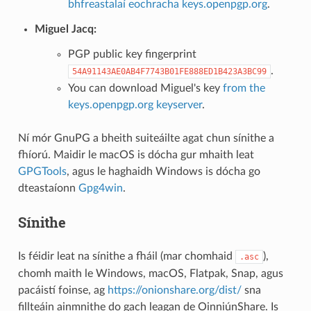
bhfreastalaí eochracha keys.openpgp.org
.
Miguel Jacq:
PGP public key fingerprint
.
54A91143AE0AB4F7743B01FE888ED1B423A3BC99
You can download Miguel's key
from the
keys.openpgp.org keyserver
.
Ní mór GnuPG a bheith suiteáilte agat chun sínithe a
fhíorú. Maidir le macOS is dócha gur mhaith leat
GPGTools
, agus le haghaidh Windows is dócha go
dteastaíonn
Gpg4win
.
Sínithe
Is féidir leat na sínithe a fháil (mar chomhaid
),
.asc
chomh maith le Windows, macOS, Flatpak, Snap, agus
pacáistí foinse, ag
https://onionshare.org/dist/
sna
fillteáin ainmnithe do gach leagan de OinniúnShare. Is