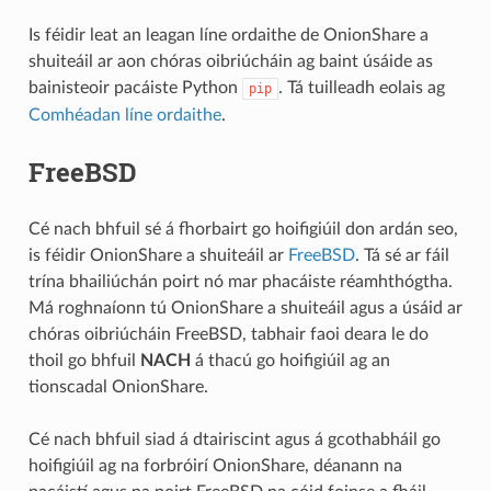
Is féidir leat an leagan líne ordaithe de OnionShare a
shuiteáil ar aon chóras oibriúcháin ag baint úsáide as
bainisteoir pacáiste Python
. Tá tuilleadh eolais ag
pip
Comhéadan líne ordaithe
.
FreeBSD
Cé nach bhfuil sé á fhorbairt go hoifigiúil don ardán seo,
is féidir OnionShare a shuiteáil ar
FreeBSD
. Tá sé ar fáil
trína bhailiúchán poirt nó mar phacáiste réamhthógtha.
Má roghnaíonn tú OnionShare a shuiteáil agus a úsáid ar
chóras oibriúcháin FreeBSD, tabhair faoi deara le do
thoil go bhfuil
NACH
á thacú go hoifigiúil ag an
tionscadal OnionShare.
Cé nach bhfuil siad á dtairiscint agus á gcothabháil go
hoifigiúil ag na forbróirí OnionShare, déanann na