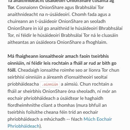
Tá anaithnideacht úsáideoirí OnionShare cosanta ag
Tor.
Cosnaíonn OnionShare agus Brabhsálaí Tor
anaithnideacht na n-úsáideoirí. Chomh fada agus a
chuireann an t-úsáideoir OnionShare an seoladh
OnionShare in iúl go anaithnid le húsáideoirí Bhrabhsálaí
Tor, ní féidir le húsáideoirí Brabhsálaí Tor ná le cluasáin
aitheantas an úsáideora OnionShare a fhoghlaim.
Má fhaigheann ionsaitheoir amach faoin tseirbhís
oinniúin, ní féidir leis rochtain a fháil ar rud ar bith go
fóill.
Cheadaigh ionsaithe roimhe seo ar líonra Tor chun
seirbhísí oinniúin a áireamh d'ionsaitheoirí seoltaí
príobháideacha
a aimsiú. Chun rochtain a
.oinniún
fháil ar sheirbhís OnionShare óna sheoladh, ní mór an
eochair phríobháideach a úsáidtear le haghaidh
fíordheimhnithe cliant a thomhas (mura bhfuil an
tseirbhís foilsithe cheana féin tríd an eochair
phríobháideach a mhúchadh -- féach
Múch Eochair
Phríobháideach
).