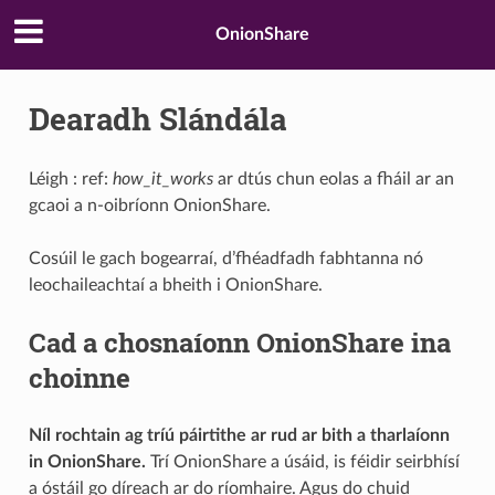
OnionShare
Dearadh Slándála
Léigh : ref:
how_it_works
ar dtús chun eolas a fháil ar an
gcaoi a n-oibríonn OnionShare.
Cosúil le gach bogearraí, d’fhéadfadh fabhtanna nó
leochaileachtaí a bheith i OnionShare.
Cad a chosnaíonn OnionShare ina
choinne
Níl rochtain ag tríú páirtithe ar rud ar bith a tharlaíonn
in OnionShare.
Trí OnionShare a úsáid, is féidir seirbhísí
a óstáil go díreach ar do ríomhaire. Agus do chuid