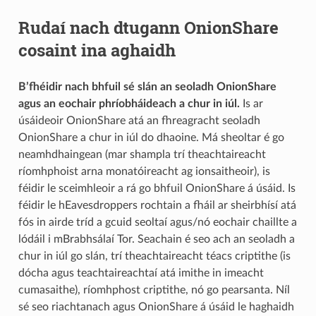
Rudaí nach dtugann OnionShare
cosaint ina aghaidh
B’fhéidir nach bhfuil sé slán an seoladh OnionShare
agus an eochair phríobháideach a chur in iúl.
Is ar
úsáideoir OnionShare atá an fhreagracht seoladh
OnionShare a chur in iúl do dhaoine. Má sheoltar é go
neamhdhaingean (mar shampla trí theachtaireacht
ríomhphoist arna monatóireacht ag ionsaitheoir), is
féidir le sceimhleoir a rá go bhfuil OnionShare á úsáid. Is
féidir le hEavesdroppers rochtain a fháil ar sheirbhísí atá
fós in airde tríd a gcuid seoltaí agus/nó eochair chaillte a
lódáil i mBrabhsálaí Tor. Seachain é seo ach an seoladh a
chur in iúl go slán, trí theachtaireacht téacs criptithe (is
dócha agus teachtaireachtaí atá imithe in imeacht
cumasaithe), ríomhphost criptithe, nó go pearsanta. Níl
sé seo riachtanach agus OnionShare á úsáid le haghaidh