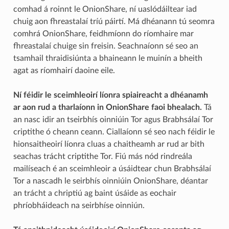
comhad á roinnt le OnionShare, ní uaslódáiltear iad
chuig aon fhreastalaí tríú páirtí. Má dhéanann tú seomra
comhrá OnionShare, feidhmíonn do ríomhaire mar
fhreastalaí chuige sin freisin. Seachnaíonn sé seo an
tsamhail thraidisiúnta a bhaineann le muinín a bheith
agat as ríomhairí daoine eile.
Ní féidir le sceimhleoirí líonra spiaireacht a dhéanamh
ar aon rud a tharlaíonn in OnionShare faoi bhealach.
Tá
an nasc idir an tseirbhís oinniúin Tor agus Brabhsálaí Tor
criptithe ó cheann ceann. Ciallaíonn sé seo nach féidir le
hionsaitheoirí líonra cluas a chaitheamh ar rud ar bith
seachas trácht criptithe Tor. Fiú más nód rindreála
mailíseach é an sceimhleoir a úsáidtear chun Brabhsálaí
Tor a nascadh le seirbhís oinniúin OnionShare, déantar
an trácht a chriptiú ag baint úsáide as eochair
phríobháideach na seirbhíse oinniún.