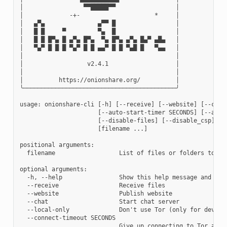
│                 ▀▀█████▀▀                 │

│             -+-                     *     │

│   ▄▀▄               ▄▀▀ █                 │

│   █ █     ▀         ▀▄  █                 │

│   █ █ █▀▄ █ ▄▀▄ █▀▄  ▀▄ █▀▄ ▄▀▄ █▄▀ ▄█▄   │

│   ▀▄▀ █ █ █ ▀▄▀ █ █ ▄▄▀ █ █ ▀▄█ █   ▀▄▄   │

│                                           │

│                  v2.4.1                   │

│                                           │

│          https://onionshare.org/          │

╰───────────────────────────────────────────╯

usage: onionshare-cli [-h] [--receive] [--website] [--chat
                      [--auto-start-timer SECONDS] [--auto
                      [--disable-files] [--disable_csp] [--
                      [filename ...]

positional arguments:

  filename                  List of files or folders to sha
optional arguments:

  -h, --help                Show this help message and exit
  --receive                 Receive files

  --website                 Publish website

  --chat                    Start chat server

  --local-only              Don't use Tor (only for develop
  --connect-timeout SECONDS

                            Give up connecting to Tor after