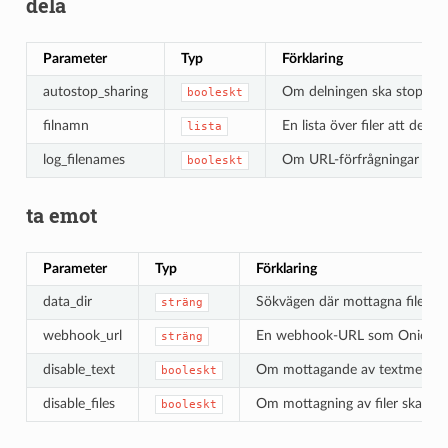
dela
Parameter
Typ
Förklaring
autostop_sharing
Om delningen ska stoppas a
booleskt
filnamn
En lista över filer att dela. 
lista
log_filenames
Om URL-förfrågningar till 
booleskt
ta emot
Parameter
Typ
Förklaring
data_dir
Sökvägen där mottagna filer el
sträng
webhook_url
En webhook-URL som OnionShare 
sträng
disable_text
Om mottagande av textmeddelan
booleskt
disable_files
Om mottagning av filer ska inak
booleskt