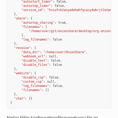
"autostart_timer"
:
false
,
"autostop_timer"
:
false
,
"service_id"
:
"hvsufvk2anyadehahfqiacy4wbrjt2atpnagk
},
"share"
:
{
"autostop_sharing"
:
true
,
"filenames"
:
[
"/home/user/git/onionshare/desktop/org.onionshar
],
"log_filenames"
:
false
},
"receive"
:
{
"data_dir"
:
"/home/user/OnionShare"
,
"webhook_url"
:
null
,
"disable_text"
:
false
,
"disable_files"
:
false
},
"website"
:
{
"disable_csp"
:
false
,
"custom_csp"
:
null
,
"log_filenames"
:
false
,
"filenames"
:
[]
},
"chat"
:
{}
}
Nedan följer konfigurationsfilparametrarna för en