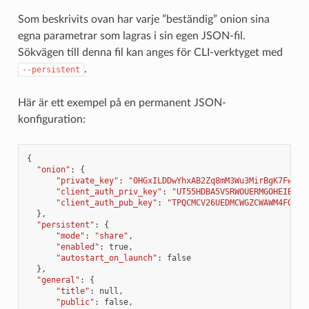
Som beskrivits ovan har varje ”beständig” onion sina
egna parametrar som lagras i sin egen JSON-fil.
Sökvägen till denna fil kan anges för CLI-verktyget med
.
--persistent
Här är ett exempel på en permanent JSON-
konfiguration:
{
"onion"
:
{
"private_key"
:
"0HGxILDDwYhxAB2Zq8mM3Wu3MirBgK7Fw2/t
"client_auth_priv_key"
:
"UT55HDBA5VSRWOUERMGOHEIBKZC
"client_auth_pub_key"
:
"TPQCMCV26UEDMCWGZCWAWM4FOJSQ
},
"persistent"
:
{
"mode"
:
"share"
,
"enabled"
:
true
,
"autostart_on_launch"
:
false
},
"general"
:
{
"title"
:
null
,
"public"
:
false
,