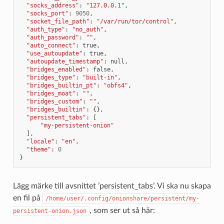
"socks_address"
:
"127.0.0.1"
,
"socks_port"
:
9050
,
"socket_file_path"
:
"/var/run/tor/control"
,
"auth_type"
:
"no_auth"
,
"auth_password"
:
""
,
"auto_connect"
:
true
,
"use_autoupdate"
:
true
,
"autoupdate_timestamp"
:
null
,
"bridges_enabled"
:
false
,
"bridges_type"
:
"built-in"
,
"bridges_builtin_pt"
:
"obfs4"
,
"bridges_moat"
:
""
,
"bridges_custom"
:
""
,
"bridges_builtin"
:
{},
"persistent_tabs"
:
[
"my-persistent-onion"
],
"locale"
:
"en"
,
"theme"
:
0
}
Lägg märke till avsnittet ’persistent_tabs’. Vi ska nu skapa
en fil på
/home/user/.config/onionshare/persistent/my-
, som ser ut så här:
persistent-onion.json