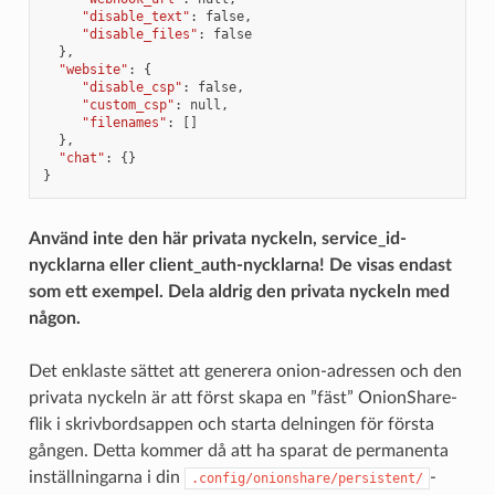
"disable_text"
:
false
,
"disable_files"
:
false
},
"website"
:
{
"disable_csp"
:
false
,
"custom_csp"
:
null
,
"filenames"
:
[]
},
"chat"
:
{}
}
Använd inte den här privata nyckeln, service_id-
nycklarna eller client_auth-nycklarna! De visas endast
som ett exempel. Dela aldrig den privata nyckeln med
någon.
Det enklaste sättet att generera onion-adressen och den
privata nyckeln är att först skapa en ”fäst” OnionShare-
flik i skrivbordsappen och starta delningen för första
gången. Detta kommer då att ha sparat de permanenta
inställningarna i din
-
.config/onionshare/persistent/