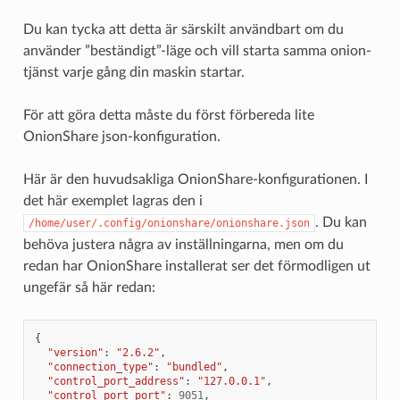
Du kan tycka att detta är särskilt användbart om du
använder ”beständigt”-läge och vill starta samma onion-
tjänst varje gång din maskin startar.
För att göra detta måste du först förbereda lite
OnionShare json-konfiguration.
Här är den huvudsakliga OnionShare-konfigurationen. I
det här exemplet lagras den i
. Du kan
/home/user/.config/onionshare/onionshare.json
behöva justera några av inställningarna, men om du
redan har OnionShare installerat ser det förmodligen ut
ungefär så här redan:
{
"version"
:
"2.6.2"
,
"connection_type"
:
"bundled"
,
"control_port_address"
:
"127.0.0.1"
,
"control_port_port"
:
9051
,