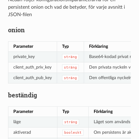
persistent onion och vad de betyder, för varje avsnitt i
JSON-filen
onion
Parameter
Typ
Förklaring
private_key
Base64-kodad privat nycke
sträng
client_auth_priv_key
Den privata nyckeln vid an
sträng
client_auth_pub_key
Den offentliga nyckeln vid
sträng
beständig
Parameter
Typ
Förklaring
läge
Läget som används av den
sträng
aktiverad
Om persistens är aktive
booleskt