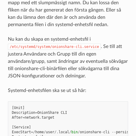
mapp med ett slumpmässigt namn. Du kan lossa den
fliken när du har genererat den första gången. Eller så
kan du lämna den där den är och använda den
permanenta filen i din systemd-enhetsfil nedan.
Nu kan du skapa en systemd-enhetsfil i
. Se till att
/etc/systemd/system/onionshare-cli.service
justera Användare och Grupp till din egen
användare/grupp, samt ändringar av eventuella sökvägar
till onionshare-cli-binärfilen eller sökvägarna till dina
JSON-konfigurationer och delningar.
Systemd-enhetsfilen ska se ut så här:
[
Unit
]
Description
=
OnionShare
CLI
After
=
network
.
target
[
Service
]
ExecStart
=/
home
/
user
/.
local
/
bin
/
onionshare
-
cli
--
persisten