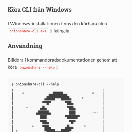
Köra CLI från Windows
I Windows-installationen finns den körbara filen
tillgänglig.
onionshare-cli.exe
Användning
Bläddra i kommandoradsdokumentationen genom att
köra
:
onionshare
--help
$ onionshare-cli --help

╭───────────────────────────────────────────╮

│    *            ▄▄█████▄▄            *    │

│               ▄████▀▀▀████▄     *         │

│              ▀▀█▀       ▀██▄              │

│      *      ▄█▄          ▀██▄             │

│           ▄█████▄         ███        -+-  │

│             ███         ▀█████▀           │

│             ▀██▄          ▀█▀             │

│         *    ▀██▄       ▄█▄▄     *        │

│ *             ▀████▄▄▄████▀               │
