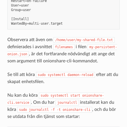
Restart
=
on
-
failure
User
=
user
Group
=
user
[
Install
]
WantedBy
=
multi
-
user
.
target
Observera att även om
/home/user/my-shared-file.txt
definierades i avsnittet
i filen
filenames
my-persistent-
, är det fortfarande nödvändigt att ange det
onion.json
som argument till onionshare-cli-kommandot.
Se till att köra
efter att du
sudo
systemctl
daemon-reload
skapat enhetsfilen.
Nu kan du köra
sudo
systemctl
start
onionshare-
. Om du har
installerat kan du
cli.service
journalctl
köra
, och du bör
sudo
journalctl
-f
-t
onionshare-cli
se utdata från din tjänst som startar: