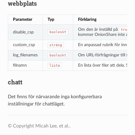
webbplats
Parameter
Typ
Förklaring
Om den är inställd på
true
disable_csp
booleskt
kommer OnionShare inte att stä
custom_csp
En anpassad rubrik för innehåll
sträng
log_filenames
Om URL-förfrågningar till stdo
booleskt
filnamn
En lista över filer att dela. Stan
lista
chatt
Det finns för närvarande inga konfigurerbara
inställningar för chattläget.
© Copyright Micah Lee, et al..