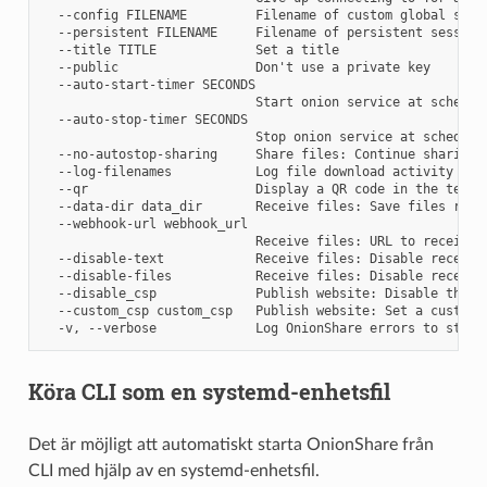
  --config FILENAME         Filename of custom global setti
  --persistent FILENAME     Filename of persistent session

  --title TITLE             Set a title

  --public                  Don't use a private key

  --auto-start-timer SECONDS

                            Start onion service at schedule
  --auto-stop-timer SECONDS

                            Stop onion service at scheduled
  --no-autostop-sharing     Share files: Continue sharing 
  --log-filenames           Log file download activity to s
  --qr                      Display a QR code in the termin
  --data-dir data_dir       Receive files: Save files recei
  --webhook-url webhook_url

                            Receive files: URL to receive w
  --disable-text            Receive files: Disable receivin
  --disable-files           Receive files: Disable receivin
  --disable_csp             Publish website: Disable the d
  --custom_csp custom_csp   Publish website: Set a custom C
Köra CLI som en systemd-enhetsfil
Det är möjligt att automatiskt starta OnionShare från
CLI med hjälp av en systemd-enhetsfil.