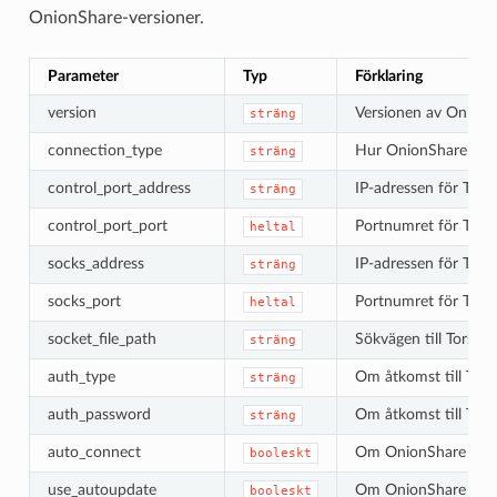
OnionShare-versioner.
Parameter
Typ
Förklaring
version
Versionen av OnionS
sträng
connection_type
Hur OnionShare anslut
sträng
control_port_address
IP-adressen för Tors
sträng
control_port_port
Portnumret för Tors 
heltal
socks_address
IP-adressen för Tor
sträng
socks_port
Portnumret för Tor
heltal
socket_file_path
Sökvägen till Tors so
sträng
auth_type
Om åtkomst till Tors 
sträng
auth_password
Om åtkomst till Tors
sträng
auto_connect
Om OnionShare ska an
booleskt
use_autoupdate
Om OnionShare ska sö
booleskt