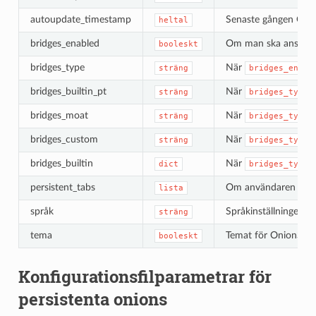
autoupdate_timestamp
Senaste gången Onio
heltal
bridges_enabled
Om man ska ansluta t
booleskt
bridges_type
När
sträng
bridges_enabl
bridges_builtin_pt
När
sträng
bridges_type
bridges_moat
När
sträng
bridges_type
bridges_custom
När
sträng
bridges_type
bridges_builtin
När
dict
bridges_type
persistent_tabs
Om användaren har de
lista
språk
Språkinställningen so
sträng
tema
Temat för OnionShare-
booleskt
Konfigurationsfilparametrar för
persistenta onions