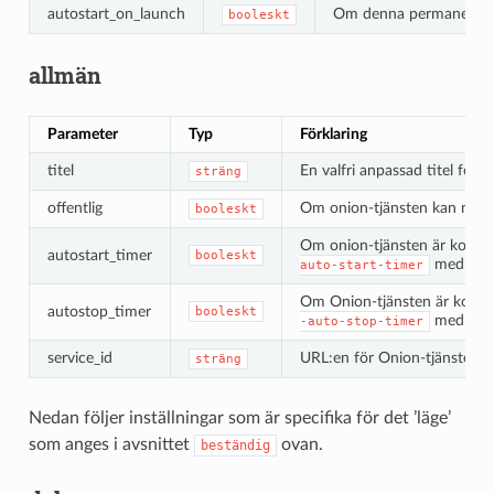
autostart_on_launch
Om denna permanenta on
booleskt
allmän
Parameter
Typ
Förklaring
titel
En valfri anpassad titel för v
sträng
offentlig
Om onion-tjänsten kan nås me
booleskt
Om onion-tjänsten är konfigu
autostart_timer
booleskt
med CLI-v
auto-start-timer
Om Onion-tjänsten är konfigu
autostop_timer
booleskt
med CLI-v
-auto-stop-timer
service_id
URL:en för Onion-tjänsten på
sträng
Nedan följer inställningar som är specifika för det ’läge’
som anges i avsnittet
ovan.
beständig