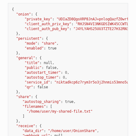
{
"onion"
:
{
"private_key"
:
"UDIaZD8QgoXRP8JnAJ+pnlogQazfZ0wrfWJk
"client_auth_priv_key"
:
"RHJSN4VI3NKGDSIWK45CCWTLYOJ
"client_auth_pub_key"
:
"J4YLYAHS25UU3TZTE27H32RN3MCR
},
"persistent"
:
{
"mode"
:
"share"
,
"enabled"
:
true
},
"general"
:
{
"title"
:
null
,
"public"
:
false
,
"autostart_timer"
:
0
,
"autostop_timer"
:
0
,
"service_id"
:
"niktadkcp6z7rym3r5o3j2hnmis53mno5ughv
"qr"
:
false
},
"share"
:
{
"autostop_sharing"
:
true
,
"filenames"
:
[
"/home/user/my-shared-file.txt"
]
},
"receive"
:
{
"data_dir"
:
"/home/user/OnionShare"
,
"webhook_url"
:
null
,