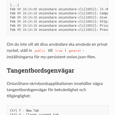
[
...
]
Feb
09
10
:
14
:
09
onionshare
onionshare
-
cli
[
18852
]:
[
6.5
K
bl
Feb
09
10
:
14
:
18
onionshare
onionshare
-
cli
[
18852
]:
Compress
Feb
09
10
:
14
:
18
onionshare
onionshare
-
cli
[
18852
]:
Give
thi
Feb
09
10
:
14
:
18
onionshare
onionshare
-
cli
[
18852
]:
http
:
//
n
Feb
09
10
:
14
:
18
onionshare
onionshare
-
cli
[
18852
]:
Private
Feb
09
10
:
14
:
18
onionshare
onionshare
-
cli
[
18852
]:
Press
Ct
Om du inte vill att dina användare ska använda en privat
nyckel, ställ in
till
i
-
public
true
general
inställningarna för my-persistent-onion.json-filen.
Tangentbordsgenvägar
OnionShare-skrivbordsapplikationen innehåller några
tangentbordsgenvägar för bekvämlighet och
tillgänglighet:
Ctrl
T
-
New
Tab
Ctrl
X
-
Closes
current
tab